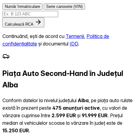
Număr înmatriculare
Serie caroserie (VIN)
Calculează RCA
Continuând, ești de acord cu
Termenii
,
Politica de
confidențialitate
și documentul
IDD
.
Piața Auto Second-Hand în Județul
Alba
Conform datelor la nivelul județului
Alba
, pe piața auto rulate
există în prezent peste
475 anunțuri active
, cu valori de
vânzare cuprinse între
2.599 EUR
și
91.999 EUR
.
Prețul
median al vehiculelor scoase la vânzare în județ este de
15.250 EUR
.