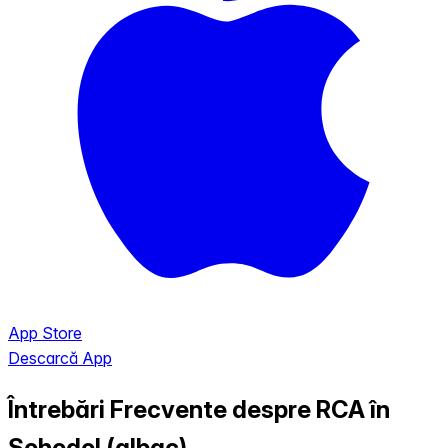
App Store
Descarcă App
Întrebări Frecvente despre RCA în
Sohodol (albac)