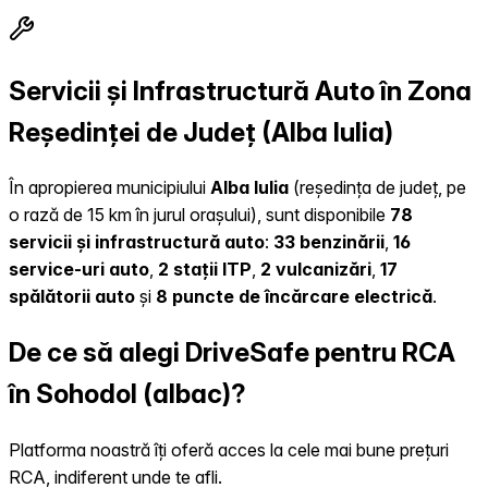
Servicii și Infrastructură Auto în Zona
Reședinței de Județ (Alba Iulia)
În apropierea municipiului
Alba Iulia
(reședința de județ, pe
o rază de 15 km în jurul orașului), sunt disponibile
78
servicii și infrastructură auto
:
33 benzinării
,
16
service-uri auto
,
2 stații ITP
,
2 vulcanizări
,
17
spălătorii auto
și
8 puncte de încărcare electrică
.
De ce să alegi DriveSafe pentru RCA
în Sohodol (albac)?
Platforma noastră îți oferă acces la cele mai bune prețuri
RCA, indiferent unde te afli.