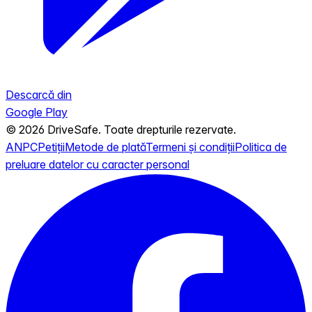
Descarcă din
Google Play
© 2026 DriveSafe. Toate drepturile rezervate.
ANPC
Petiții
Metode de plată
Termeni și condiții
Politica de
preluare datelor cu caracter personal