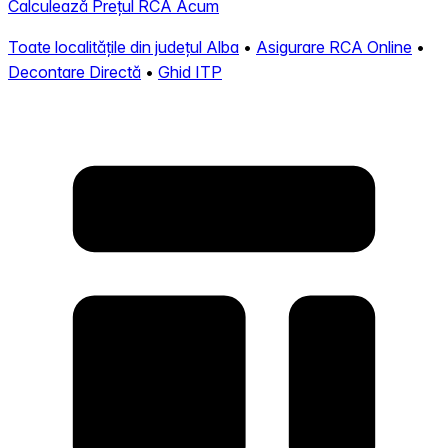
Calculează Prețul RCA Acum
Toate localitățile din județul Alba
•
Asigurare RCA Online
•
Decontare Directă
•
Ghid ITP