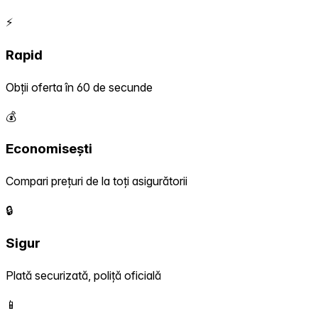
⚡
Rapid
Obții oferta în 60 de secunde
💰
Economisești
Compari prețuri de la toți asigurătorii
🔒
Sigur
Plată securizată, poliță oficială
📱