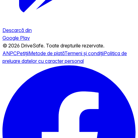
Descarcă din
Google Play
© 2026 DriveSafe. Toate drepturile rezervate.
ANPC
Petiții
Metode de plată
Termeni și condiții
Politica de
preluare datelor cu caracter personal