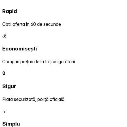
Rapid
Obții oferta în 60 de secunde
💰
Economisești
Compari prețuri de la toți asigurătorii
🔒
Sigur
Plată securizată, poliță oficială
📱
Simplu