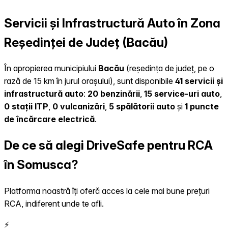
Servicii și Infrastructură Auto în Zona
Reședinței de Județ (Bacău)
În apropierea municipiului
Bacău
(reședința de județ, pe o
rază de 15 km în jurul orașului), sunt disponibile
41 servicii și
infrastructură auto
:
20 benzinării
,
15 service-uri auto
,
0 stații ITP
,
0 vulcanizări
,
5 spălătorii auto
și
1 puncte
de încărcare electrică
.
De ce să alegi DriveSafe pentru RCA
în Somusca?
Platforma noastră îți oferă acces la cele mai bune prețuri
RCA, indiferent unde te afli.
⚡