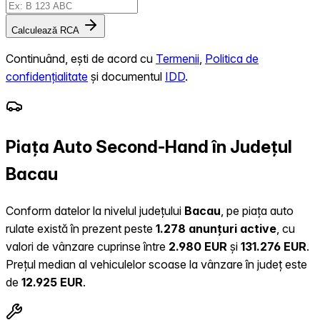
Calculează RCA
Continuând, ești de acord cu
Termenii
,
Politica de
confidențialitate
și documentul
IDD
.
Piața Auto Second-Hand în Județul
Bacau
Conform datelor la nivelul județului
Bacau
, pe piața auto
rulate există în prezent peste
1.278 anunțuri active
, cu
valori de vânzare cuprinse între
2.980 EUR
și
131.276 EUR
.
Prețul median al vehiculelor scoase la vânzare în județ este
de
12.925 EUR
.