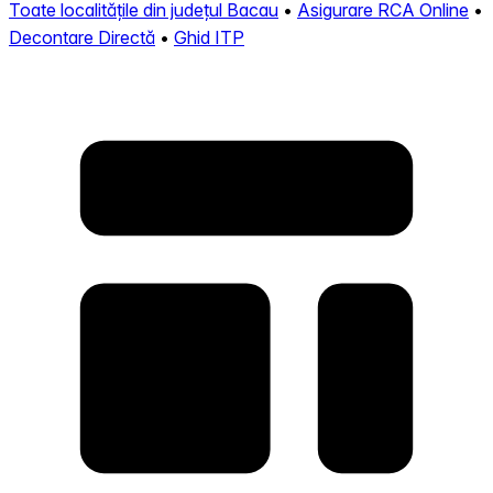
Toate localitățile din județul Bacau
•
Asigurare RCA Online
•
Decontare Directă
•
Ghid ITP