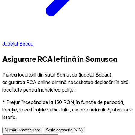
Județul Bacau
Asigurare RCA Ieftină în
Somusca
Pentru locuitorii din satul Somusca (județul Bacau),
asigurarea RCA online elimină necesitatea deplasării în altă
localitate pentru încheierea poliței.
* Prețuri începând de la 150 RON, în funcție de perioadă,
locație, specificațiile vehiculului, ale proprietarului/șoferului și
istoric.
Număr înmatriculare
Serie caroserie (VIN)