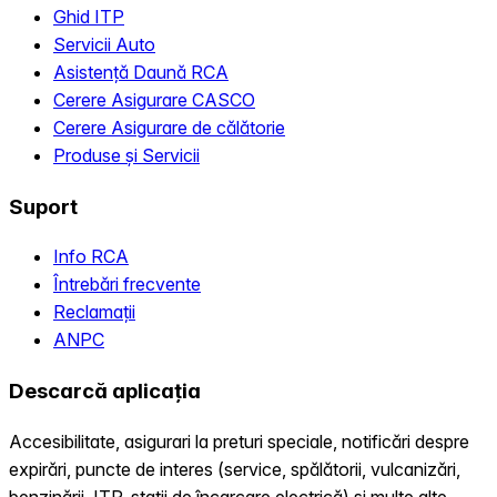
Ghid ITP
Servicii Auto
Asistență Daună RCA
Cerere Asigurare CASCO
Cerere Asigurare de călătorie
Produse și Servicii
Suport
Info RCA
Întrebări frecvente
Reclamații
ANPC
Descarcă aplicația
Accesibilitate, asigurari la preturi speciale, notificări despre
expirări, puncte de interes (service, spălătorii, vulcanizări,
benzinării, ITP, statii de încarcare electrică) și multe alte