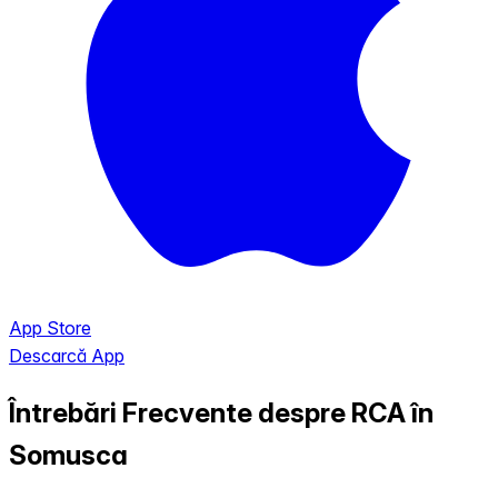
App Store
Descarcă App
Întrebări Frecvente despre RCA în
Somusca