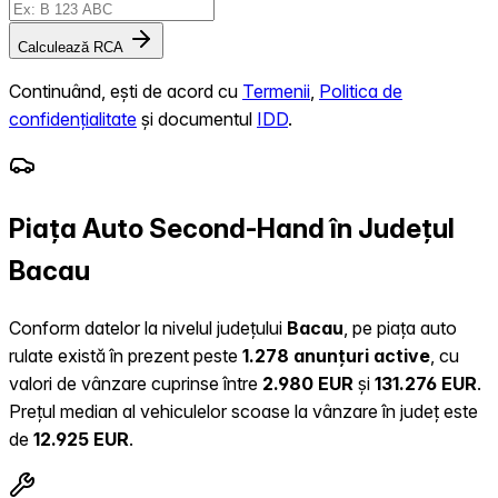
Calculează RCA
Continuând, ești de acord cu
Termenii
,
Politica de
confidențialitate
și documentul
IDD
.
Piața Auto Second-Hand în Județul
Bacau
Conform datelor la nivelul județului
Bacau
, pe piața auto
rulate există în prezent peste
1.278 anunțuri active
, cu
valori de vânzare cuprinse între
2.980 EUR
și
131.276 EUR
.
Prețul median al vehiculelor scoase la vânzare în județ este
de
12.925 EUR
.