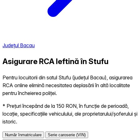
Județul Bacau
Asigurare RCA Ieftină în
Stufu
Pentru locuitorii din satul Stufu (județul Bacau), asigurarea
RCA online elimină necesitatea deplasării în altă localitate
pentru încheierea poliței.
* Prețuri începând de la 150 RON, în funcție de perioadă,
locație, specificațiile vehiculului, ale proprietarului/șoferului și
istoric.
Număr înmatriculare
Serie caroserie (VIN)