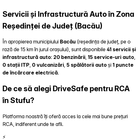
Servicii și Infrastructură Auto în Zona
Reședinței de Județ (Bacău)
În apropierea municipiului
Bacău
(reședința de județ, pe o
rază de 15 km în jurul orașului), sunt disponibile
41 servicii și
infrastructură auto
:
20 benzinării
,
15 service-uri auto
,
0 stații ITP
,
0 vulcanizări
,
5 spălătorii auto
și
1 puncte
de încărcare electrică
.
De ce să alegi DriveSafe pentru RCA
în Stufu?
Platforma noastră îți oferă acces la cele mai bune prețuri
RCA, indiferent unde te afli.
⚡