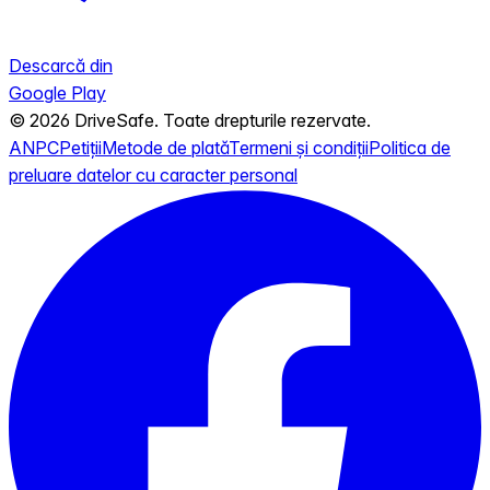
Descarcă din
Google Play
© 2026 DriveSafe. Toate drepturile rezervate.
ANPC
Petiții
Metode de plată
Termeni și condiții
Politica de
preluare datelor cu caracter personal