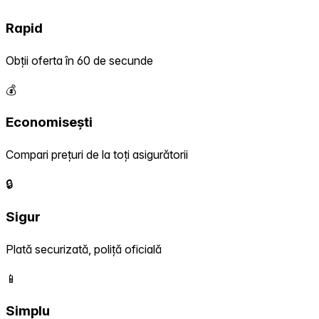
Rapid
Obții oferta în 60 de secunde
💰
Economisești
Compari prețuri de la toți asigurătorii
🔒
Sigur
Plată securizată, poliță oficială
📱
Simplu