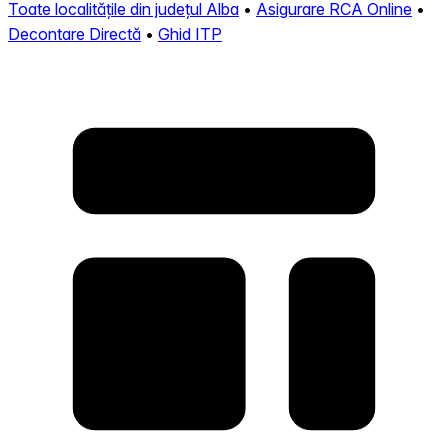
Toate localitățile din județul Alba
•
Asigurare RCA Online
•
Decontare Directă
•
Ghid ITP