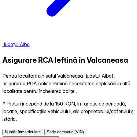
Județul Alba
Asigurare RCA Ieftină în
Valcaneasa
Pentru locuitorii din satul Valcaneasa (județul Alba),
asigurarea RCA online elimină necesitatea deplasării în altă
localitate pentru încheierea poliței.
* Prețuri începând de la 150 RON, în funcție de perioadă,
locație, specificațiile vehiculului, ale proprietarului/șoferului și
istoric.
Număr înmatriculare
Serie caroserie (VIN)