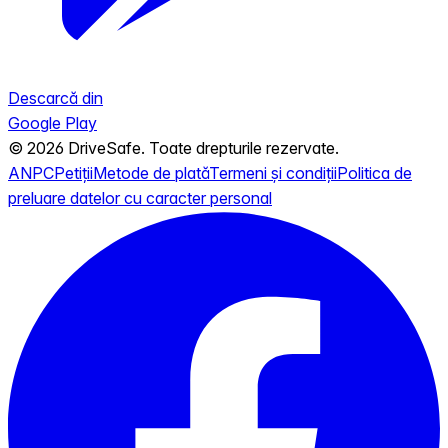
Descarcă din
Google Play
© 2026 DriveSafe. Toate drepturile rezervate.
ANPC
Petiții
Metode de plată
Termeni și condiții
Politica de
preluare datelor cu caracter personal