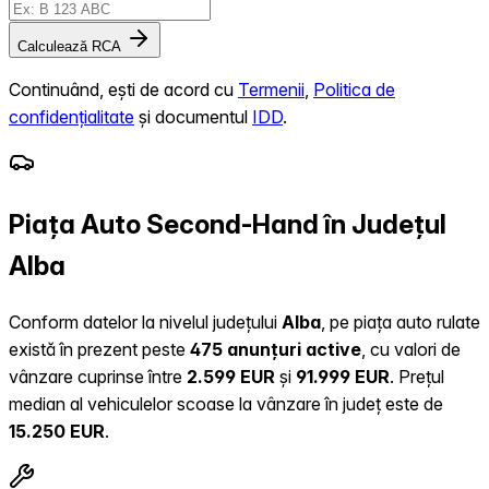
Calculează RCA
Continuând, ești de acord cu
Termenii
,
Politica de
confidențialitate
și documentul
IDD
.
Piața Auto Second-Hand în Județul
Alba
Conform datelor la nivelul județului
Alba
, pe piața auto rulate
există în prezent peste
475 anunțuri active
, cu valori de
vânzare cuprinse între
2.599 EUR
și
91.999 EUR
.
Prețul
median al vehiculelor scoase la vânzare în județ este de
15.250 EUR
.