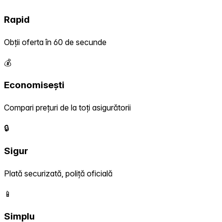
Rapid
Obții oferta în 60 de secunde
💰
Economisești
Compari prețuri de la toți asigurătorii
🔒
Sigur
Plată securizată, poliță oficială
📱
Simplu