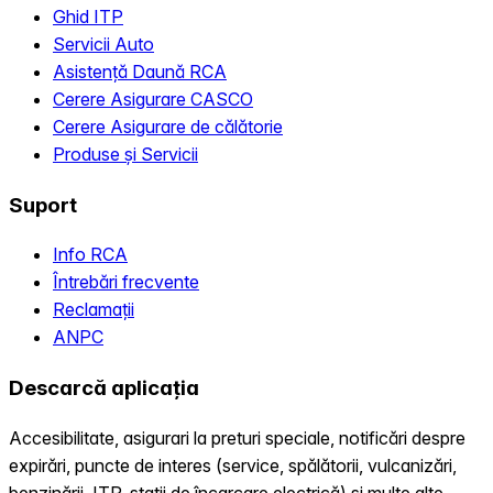
Ghid ITP
Servicii Auto
Asistență Daună RCA
Cerere Asigurare CASCO
Cerere Asigurare de călătorie
Produse și Servicii
Suport
Info RCA
Întrebări frecvente
Reclamații
ANPC
Descarcă aplicația
Accesibilitate, asigurari la preturi speciale, notificări despre
expirări, puncte de interes (service, spălătorii, vulcanizări,
benzinării, ITP, statii de încarcare electrică) și multe alte