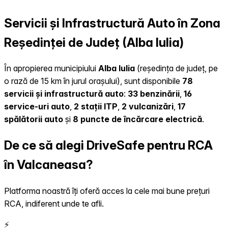
Servicii și Infrastructură Auto în Zona
Reședinței de Județ (Alba Iulia)
În apropierea municipiului
Alba Iulia
(reședința de județ, pe
o rază de 15 km în jurul orașului), sunt disponibile
78
servicii și infrastructură auto
:
33 benzinării
,
16
service-uri auto
,
2 stații ITP
,
2 vulcanizări
,
17
spălătorii auto
și
8 puncte de încărcare electrică
.
De ce să alegi DriveSafe pentru RCA
în Valcaneasa?
Platforma noastră îți oferă acces la cele mai bune prețuri
RCA, indiferent unde te afli.
⚡