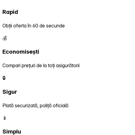
Rapid
Obții oferta în 60 de secunde
💰
Economisești
Compari prețuri de la toți asigurătorii
🔒
Sigur
Plată securizată, poliță oficială
📱
Simplu