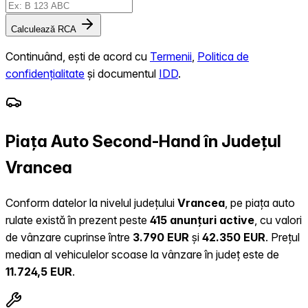
Calculează RCA
Continuând, ești de acord cu
Termenii
,
Politica de
confidențialitate
și documentul
IDD
.
Piața Auto Second-Hand în Județul
Vrancea
Conform datelor la nivelul județului
Vrancea
, pe piața auto
rulate există în prezent peste
415 anunțuri active
, cu valori
de vânzare cuprinse între
3.790 EUR
și
42.350 EUR
.
Prețul
median al vehiculelor scoase la vânzare în județ este de
11.724,5 EUR
.