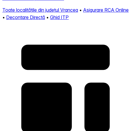
Toate localitățile din județul Vrancea
•
Asigurare RCA Online
•
Decontare Directă
•
Ghid ITP