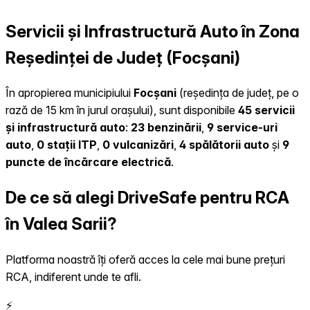
Servicii și Infrastructură Auto în Zona
Reședinței de Județ (Focșani)
În apropierea municipiului
Focșani
(reședința de județ, pe o
rază de 15 km în jurul orașului), sunt disponibile
45 servicii
și infrastructură auto
:
23 benzinării
,
9 service-uri
auto
,
0 stații ITP
,
0 vulcanizări
,
4 spălătorii auto
și
9
puncte de încărcare electrică
.
De ce să alegi DriveSafe pentru RCA
în Valea Sarii?
Platforma noastră îți oferă acces la cele mai bune prețuri
RCA, indiferent unde te afli.
⚡