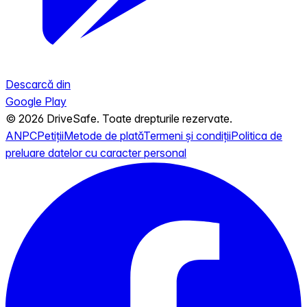
Descarcă din
Google Play
© 2026 DriveSafe. Toate drepturile rezervate.
ANPC
Petiții
Metode de plată
Termeni și condiții
Politica de
preluare datelor cu caracter personal