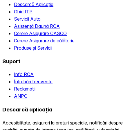
Descarcă Aplicația
Ghid ITP
Servicii Auto
Asistență Daună RCA
Cerere Asigurare CASCO
Cerere Asigurare de călătorie
Produse și Servicii
Suport
Info RCA
Întrebări frecvente
Reclamații
ANPC
Descarcă aplicația
Accesibilitate, asigurari la preturi speciale, notificări despre
expirări, puncte de interes (service, spălătorii, vulcanizări,