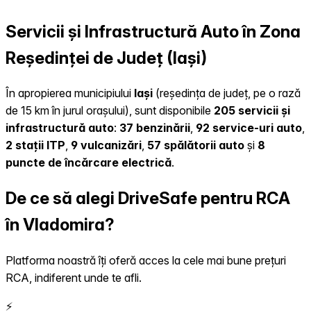
Servicii și Infrastructură Auto în Zona
Reședinței de Județ (Iași)
În apropierea municipiului
Iași
(reședința de județ, pe o rază
de 15 km în jurul orașului), sunt disponibile
205 servicii și
infrastructură auto
:
37 benzinării
,
92 service-uri auto
,
2 stații ITP
,
9 vulcanizări
,
57 spălătorii auto
și
8
puncte de încărcare electrică
.
De ce să alegi DriveSafe pentru RCA
în Vladomira?
Platforma noastră îți oferă acces la cele mai bune prețuri
RCA, indiferent unde te afli.
⚡