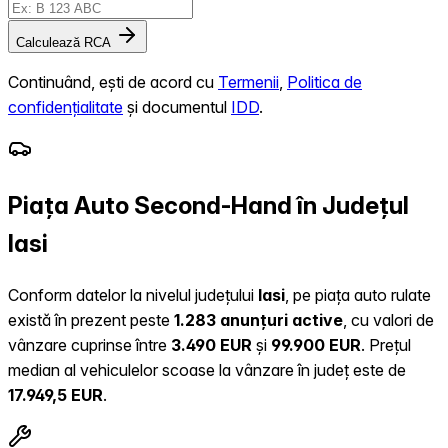
Calculează RCA
Continuând, ești de acord cu
Termenii
,
Politica de
confidențialitate
și documentul
IDD
.
Piața Auto Second-Hand în Județul
Iasi
Conform datelor la nivelul județului
Iasi
, pe piața auto rulate
există în prezent peste
1.283 anunțuri active
, cu valori de
vânzare cuprinse între
3.490 EUR
și
99.900 EUR
.
Prețul
median al vehiculelor scoase la vânzare în județ este de
17.949,5 EUR
.