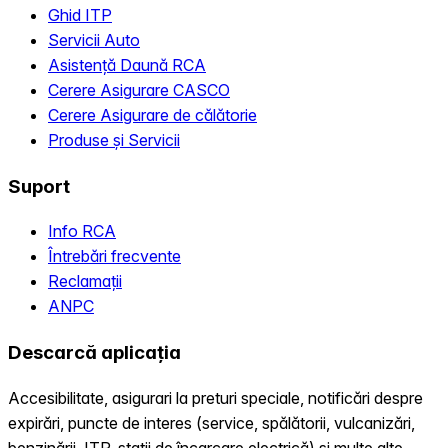
Ghid ITP
Servicii Auto
Asistență Daună RCA
Cerere Asigurare CASCO
Cerere Asigurare de călătorie
Produse și Servicii
Suport
Info RCA
Întrebări frecvente
Reclamații
ANPC
Descarcă aplicația
Accesibilitate, asigurari la preturi speciale, notificări despre
expirări, puncte de interes (service, spălătorii, vulcanizări,
benzinării, ITP, statii de încarcare electrică) și multe alte