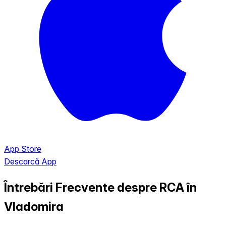
App Store
Descarcă App
Întrebări Frecvente despre RCA în
Vladomira