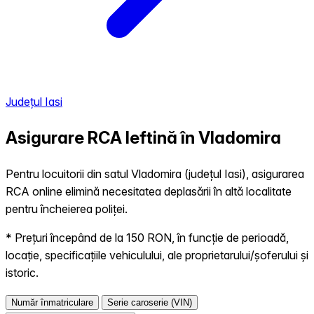
Județul Iasi
Asigurare RCA Ieftină în
Vladomira
Pentru locuitorii din satul Vladomira (județul Iasi), asigurarea
RCA online elimină necesitatea deplasării în altă localitate
pentru încheierea poliței.
* Prețuri începând de la 150 RON, în funcție de perioadă,
locație, specificațiile vehiculului, ale proprietarului/șoferului și
istoric.
Număr înmatriculare
Serie caroserie (VIN)