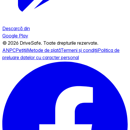
Descarcă din
Google Play
© 2026 DriveSafe. Toate drepturile rezervate.
ANPC
Petiții
Metode de plată
Termeni și condiții
Politica de
preluare datelor cu caracter personal