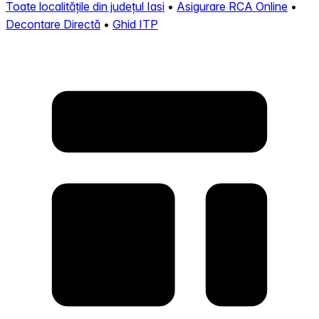
Toate localitățile din județul Iasi
•
Asigurare RCA Online
•
Decontare Directă
•
Ghid ITP