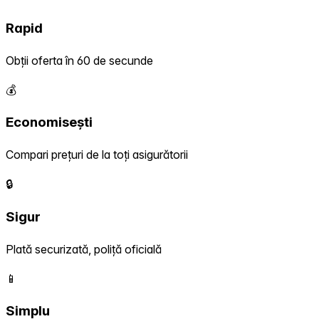
Rapid
Obții oferta în 60 de secunde
💰
Economisești
Compari prețuri de la toți asigurătorii
🔒
Sigur
Plată securizată, poliță oficială
📱
Simplu