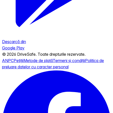
Descarcă din
Google Play
© 2026 DriveSafe. Toate drepturile rezervate.
ANPC
Petiții
Metode de plată
Termeni și condiții
Politica de
preluare datelor cu caracter personal