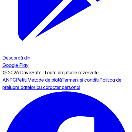
Descarcă din
Google Play
© 2026 DriveSafe. Toate drepturile rezervate.
ANPC
Petiții
Metode de plată
Termeni și condiții
Politica de
preluare datelor cu caracter personal