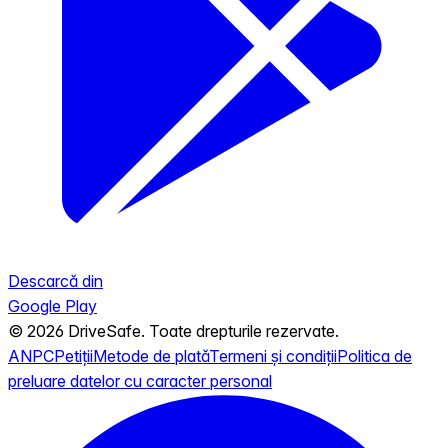
Descarcă din
Google Play
© 2026 DriveSafe. Toate drepturile rezervate.
ANPC
Petiții
Metode de plată
Termeni și condiții
Politica de
preluare datelor cu caracter personal