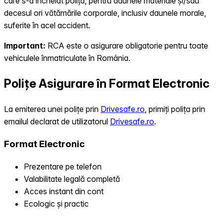
care s-a încheiat polița, pentru daunele materiale și/sau
decesul ori vătămările corporale, inclusiv daunele morale,
suferite în acel accident.
Important:
RCA este o asigurare obligatorie pentru toate
vehiculele înmatriculate în România.
Polițe Asigurare în Format Electronic
La emiterea unei polițe prin
Drivesafe.ro
, primiți polița prin
emailul declarat de utilizatorul
Drivesafe.ro
.
Format Electronic
Prezentare pe telefon
Valabilitate legală completă
Acces instant din cont
Ecologic și practic