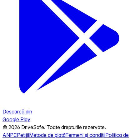
Descarcă din
Google Play
© 2026 DriveSafe. Toate drepturile rezervate.
ANPC
Petiții
Metode de plată
Termeni și condiții
Politica de