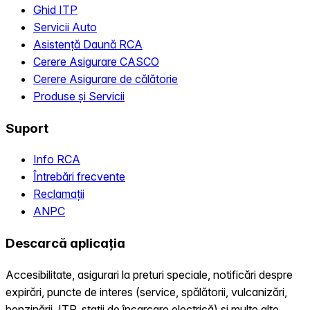
Ghid ITP
Servicii Auto
Asistență Daună RCA
Cerere Asigurare CASCO
Cerere Asigurare de călătorie
Produse și Servicii
Suport
Info RCA
Întrebări frecvente
Reclamații
ANPC
Descarcă aplicația
Accesibilitate, asigurari la preturi speciale, notificări despre
expirări, puncte de interes (service, spălătorii, vulcanizări,
benzinării, ITP, statii de încarcare electrică) și multe alte