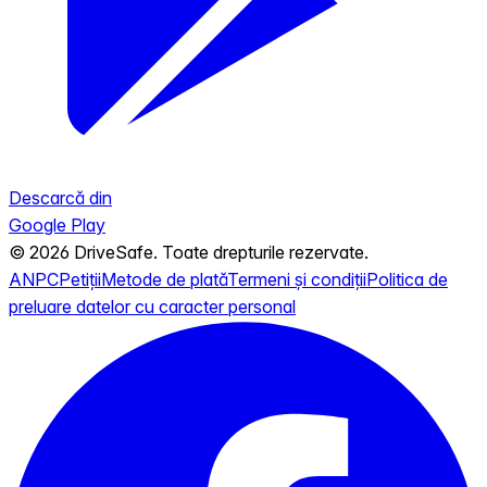
Descarcă din
Google Play
© 2026 DriveSafe. Toate drepturile rezervate.
ANPC
Petiții
Metode de plată
Termeni și condiții
Politica de
preluare datelor cu caracter personal