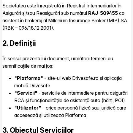
Societatea este înregistrată în Registrul Intermediarilor în
Asigurări și/sau Reasigurări sub numărul
RAJ-509455
ca
asistent în brokeraj al Millenium Insurance Broker (MIB) SA
(RBK – 096/18.12.2001).
2. Definiții
În sensul prezentului document, următorii termeni au
semnificațiile de mai jos:
"Platforma"
- site-ul web Drivesafe.ro și aplicația
mobilă Drivesafe
"Servicii"
- serviciile de intermediere pentru asigurări
RCA și funcționalitățile de asistență auto (hărți, POI)
"Utilizator"
- orice persoană fizică sau juridică care
accesează și utilizează Platforma
3. Obiectul Serviciilor