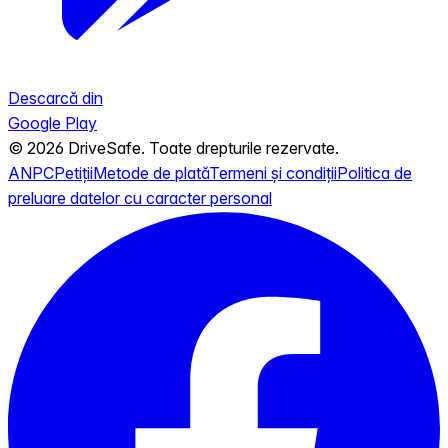
Descarcă din
Google Play
© 2026 DriveSafe. Toate drepturile rezervate.
ANPC
Petiții
Metode de plată
Termeni și condiții
Politica de
preluare datelor cu caracter personal