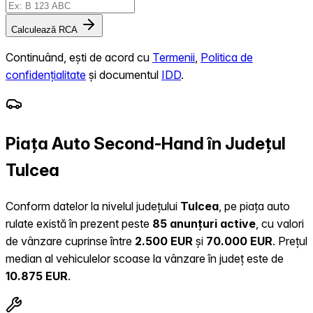
Calculează RCA
Continuând, ești de acord cu
Termenii
,
Politica de
confidențialitate
și documentul
IDD
.
Piața Auto Second-Hand în Județul
Tulcea
Conform datelor la nivelul județului
Tulcea
, pe piața auto
rulate există în prezent peste
85 anunțuri active
, cu valori
de vânzare cuprinse între
2.500 EUR
și
70.000 EUR
.
Prețul
median al vehiculelor scoase la vânzare în județ este de
10.875 EUR
.