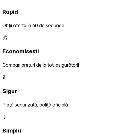
Rapid
Obții oferta în 60 de secunde
💰
Economisești
Compari prețuri de la toți asigurătorii
🔒
Sigur
Plată securizată, poliță oficială
📱
Simplu