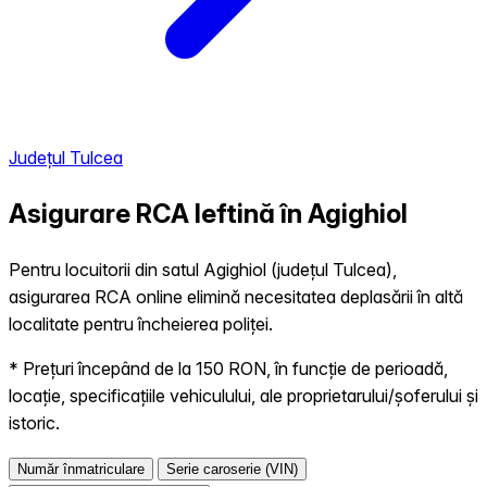
Județul Tulcea
Asigurare RCA Ieftină în
Agighiol
Pentru locuitorii din satul Agighiol (județul Tulcea),
asigurarea RCA online elimină necesitatea deplasării în altă
localitate pentru încheierea poliței.
* Prețuri începând de la 150 RON, în funcție de perioadă,
locație, specificațiile vehiculului, ale proprietarului/șoferului și
istoric.
Număr înmatriculare
Serie caroserie (VIN)