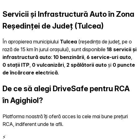
Servicii și Infrastructură Auto în Zona
Reședinței de Județ (Tulcea)
În apropierea municipiului
Tulcea
(reședința de județ, pe o
rază de 15 km în jurul orașului), sunt disponibile
18 servicii și
infrastructură auto
:
10 benzinării
,
6 service-uri auto
,
0 stații ITP
,
0 vulcanizări
,
2 spălătorii auto
și
0 puncte
de încărcare electrică
.
De ce să alegi DriveSafe pentru RCA
în Agighiol?
Platforma noastră îți oferă acces la cele mai bune prețuri
RCA, indiferent unde te afli.
⚡