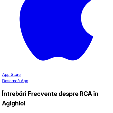
App Store
Descarcă App
Întrebări Frecvente despre RCA în
Agighiol