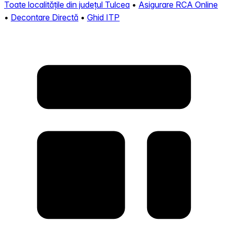
Toate localitățile din județul Tulcea
•
Asigurare RCA Online
•
Decontare Directă
•
Ghid ITP