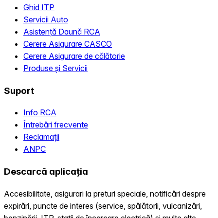
Ghid ITP
Servicii Auto
Asistență Daună RCA
Cerere Asigurare CASCO
Cerere Asigurare de călătorie
Produse și Servicii
Suport
Info RCA
Întrebări frecvente
Reclamații
ANPC
Descarcă aplicația
Accesibilitate, asigurari la preturi speciale, notificări despre
expirări, puncte de interes (service, spălătorii, vulcanizări,
benzinării, ITP, statii de încarcare electrică) și multe alte