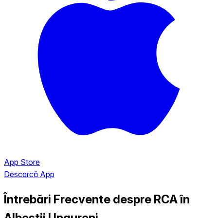
App Store
Descarcă App
Întrebări Frecvente despre RCA în
Albestii Ungureni