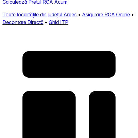
Calculează Prețul RCA Acum
Toate localitățile din județul Arges
•
Asigurare RCA Online
•
Decontare Directă
•
Ghid ITP