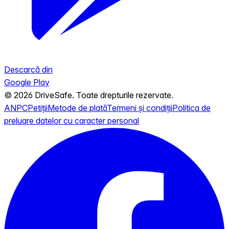
Descarcă din
Google Play
© 2026 DriveSafe. Toate drepturile rezervate.
ANPC
Petiții
Metode de plată
Termeni și condiții
Politica de
preluare datelor cu caracter personal