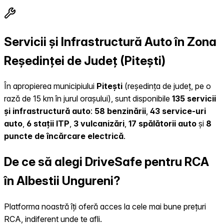
Servicii și Infrastructură Auto în Zona
Reședinței de Județ (Pitești)
În apropierea municipiului
Pitești
(reședința de județ, pe o
rază de 15 km în jurul orașului), sunt disponibile
135 servicii
și infrastructură auto
:
58 benzinării
,
43 service-uri
auto
,
6 stații ITP
,
3 vulcanizări
,
17 spălătorii auto
și
8
puncte de încărcare electrică
.
De ce să alegi DriveSafe pentru RCA
în Albestii Ungureni?
Platforma noastră îți oferă acces la cele mai bune prețuri
RCA, indiferent unde te afli.