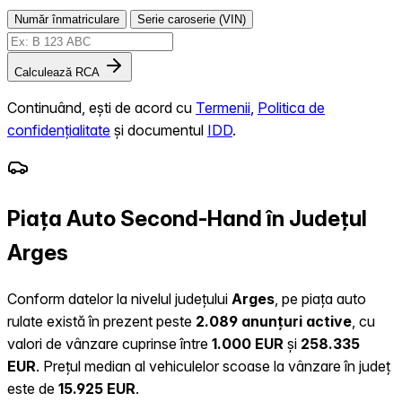
Număr înmatriculare
Serie caroserie (VIN)
Calculează RCA
Continuând, ești de acord cu
Termenii
,
Politica de
confidențialitate
și documentul
IDD
.
Piața Auto Second-Hand în Județul
Arges
Conform datelor la nivelul județului
Arges
, pe piața auto
rulate există în prezent peste
2.089 anunțuri active
, cu
valori de vânzare cuprinse între
1.000 EUR
și
258.335
EUR
.
Prețul median al vehiculelor scoase la vânzare în județ
este de
15.925 EUR
.