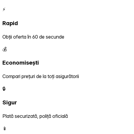
⚡
Rapid
Obții oferta în 60 de secunde
💰
Economisești
Compari prețuri de la toți asigurătorii
🔒
Sigur
Plată securizată, poliță oficială
📱