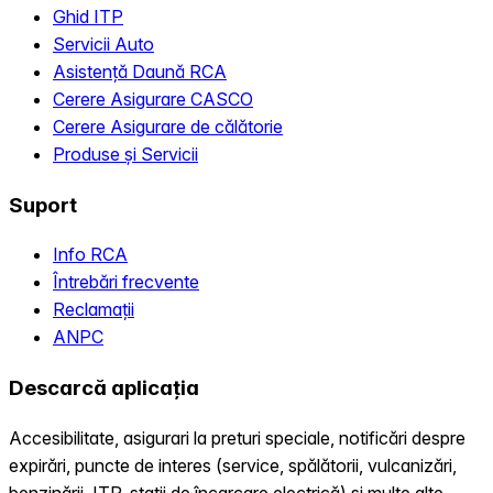
Ghid ITP
Servicii Auto
Asistență Daună RCA
Cerere Asigurare CASCO
Cerere Asigurare de călătorie
Produse și Servicii
Suport
Info RCA
Întrebări frecvente
Reclamații
ANPC
Descarcă aplicația
Accesibilitate, asigurari la preturi speciale, notificări despre
expirări, puncte de interes (service, spălătorii, vulcanizări,
benzinării, ITP, statii de încarcare electrică) și multe alte