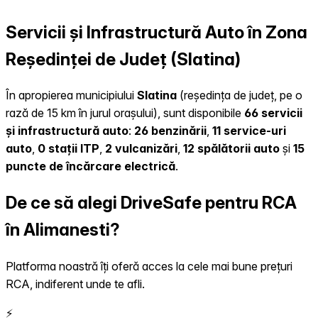
Servicii și Infrastructură Auto în Zona
Reședinței de Județ (Slatina)
În apropierea municipiului
Slatina
(reședința de județ, pe o
rază de 15 km în jurul orașului), sunt disponibile
66 servicii
și infrastructură auto
:
26 benzinării
,
11 service-uri
auto
,
0 stații ITP
,
2 vulcanizări
,
12 spălătorii auto
și
15
puncte de încărcare electrică
.
De ce să alegi DriveSafe pentru RCA
în Alimanesti?
Platforma noastră îți oferă acces la cele mai bune prețuri
RCA, indiferent unde te afli.
⚡