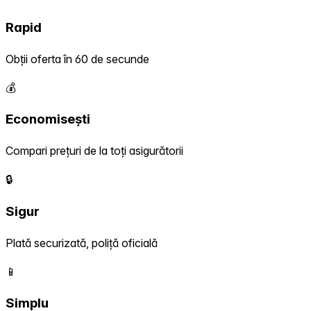
Rapid
Obții oferta în 60 de secunde
💰
Economisești
Compari prețuri de la toți asigurătorii
🔒
Sigur
Plată securizată, poliță oficială
📱
Simplu