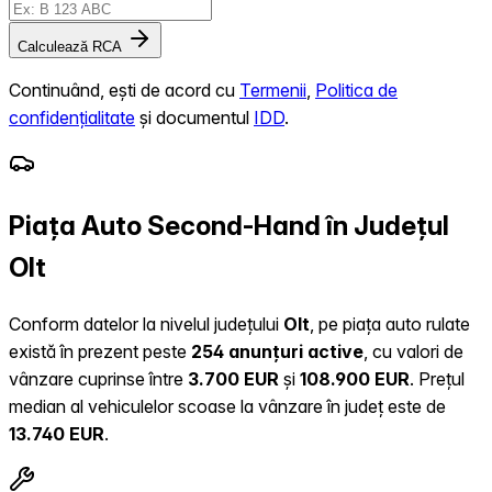
Calculează RCA
Continuând, ești de acord cu
Termenii
,
Politica de
confidențialitate
și documentul
IDD
.
Piața Auto Second-Hand în Județul
Olt
Conform datelor la nivelul județului
Olt
, pe piața auto rulate
există în prezent peste
254 anunțuri active
, cu valori de
vânzare cuprinse între
3.700 EUR
și
108.900 EUR
.
Prețul
median al vehiculelor scoase la vânzare în județ este de
13.740 EUR
.