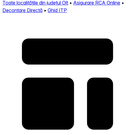
Toate localitățile din județul Olt
•
Asigurare RCA Online
•
Decontare Directă
•
Ghid ITP