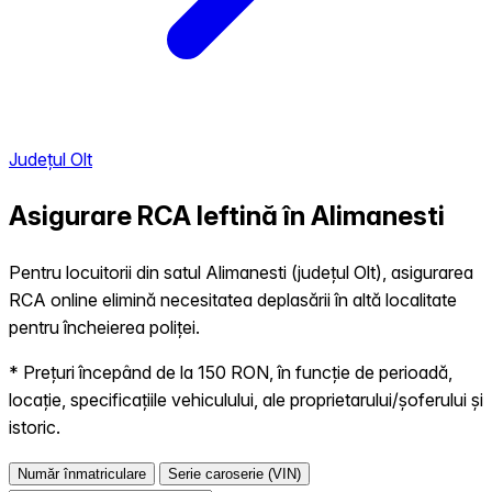
Județul Olt
Asigurare RCA Ieftină în
Alimanesti
Pentru locuitorii din satul Alimanesti (județul Olt), asigurarea
RCA online elimină necesitatea deplasării în altă localitate
pentru încheierea poliței.
* Prețuri începând de la 150 RON, în funcție de perioadă,
locație, specificațiile vehiculului, ale proprietarului/șoferului și
istoric.
Număr înmatriculare
Serie caroserie (VIN)