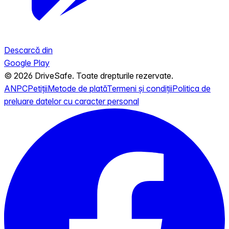
Descarcă din
Google Play
© 2026 DriveSafe. Toate drepturile rezervate.
ANPC
Petiții
Metode de plată
Termeni și condiții
Politica de
preluare datelor cu caracter personal