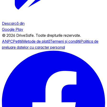
Descarcă din
Google Play
© 2026 DriveSafe. Toate drepturile rezervate.
ANPC
Petiții
Metode de plată
Termeni și condiții
Politica de
preluare datelor cu caracter personal