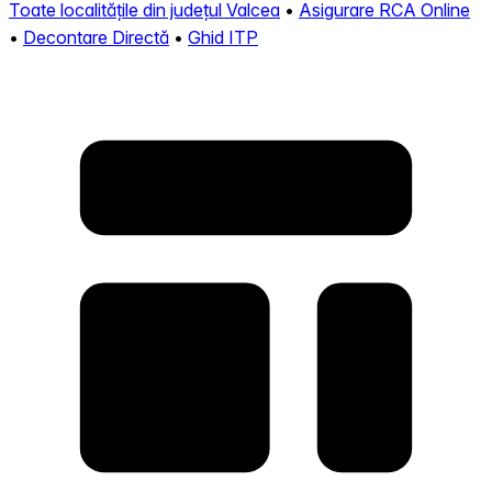
Toate localitățile din județul Valcea
•
Asigurare RCA Online
•
Decontare Directă
•
Ghid ITP