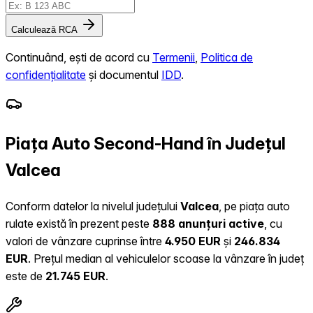
Calculează RCA
Continuând, ești de acord cu
Termenii
,
Politica de
confidențialitate
și documentul
IDD
.
Piața Auto Second-Hand în Județul
Valcea
Conform datelor la nivelul județului
Valcea
, pe piața auto
rulate există în prezent peste
888 anunțuri active
, cu
valori de vânzare cuprinse între
4.950 EUR
și
246.834
EUR
.
Prețul median al vehiculelor scoase la vânzare în județ
este de
21.745 EUR
.