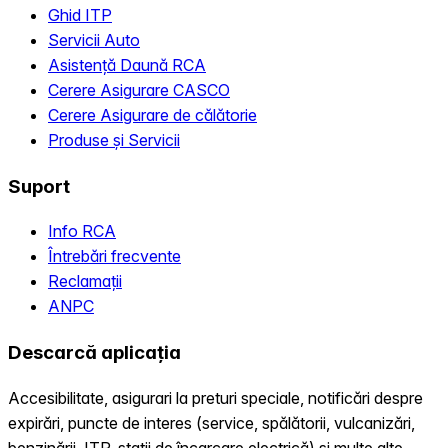
Ghid ITP
Servicii Auto
Asistență Daună RCA
Cerere Asigurare CASCO
Cerere Asigurare de călătorie
Produse și Servicii
Suport
Info RCA
Întrebări frecvente
Reclamații
ANPC
Descarcă aplicația
Accesibilitate, asigurari la preturi speciale, notificări despre
expirări, puncte de interes (service, spălătorii, vulcanizări,
benzinării, ITP, statii de încarcare electrică) și multe alte