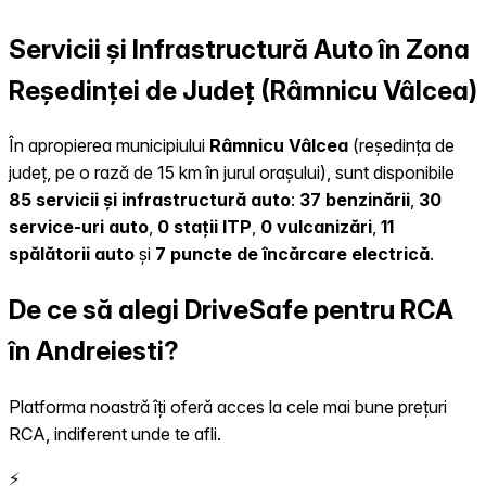
Servicii și Infrastructură Auto în Zona
Reședinței de Județ (Râmnicu Vâlcea)
În apropierea municipiului
Râmnicu Vâlcea
(reședința de
județ, pe o rază de 15 km în jurul orașului), sunt disponibile
85 servicii și infrastructură auto
:
37 benzinării
,
30
service-uri auto
,
0 stații ITP
,
0 vulcanizări
,
11
spălătorii auto
și
7 puncte de încărcare electrică
.
De ce să alegi DriveSafe pentru RCA
în Andreiesti?
Platforma noastră îți oferă acces la cele mai bune prețuri
RCA, indiferent unde te afli.
⚡