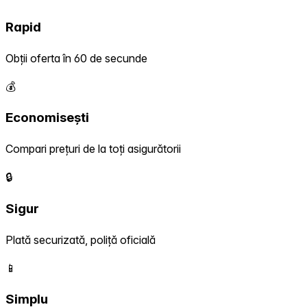
Rapid
Obții oferta în 60 de secunde
💰
Economisești
Compari prețuri de la toți asigurătorii
🔒
Sigur
Plată securizată, poliță oficială
📱
Simplu