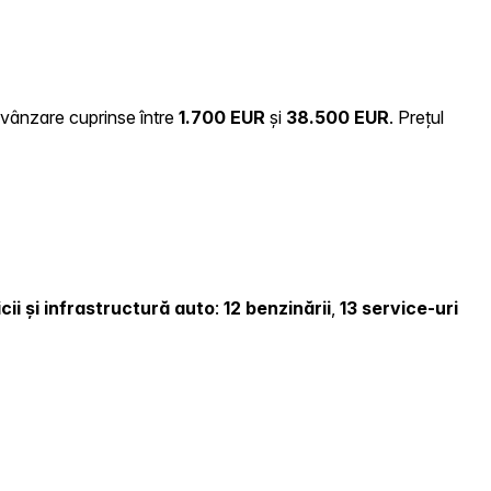
e vânzare cuprinse între
1.700 EUR
și
38.500 EUR
.
Prețul
cii și infrastructură auto
:
12 benzinării
,
13 service-uri