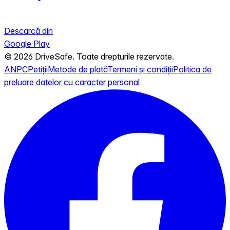
Descarcă din
Google Play
© 2026 DriveSafe. Toate drepturile rezervate.
ANPC
Petiții
Metode de plată
Termeni și condiții
Politica de
preluare datelor cu caracter personal