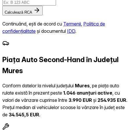
Calculează RCA
Continuând, ești de acord cu
Termenii
,
Politica de
confidențialitate
și documentul
IDD
.
Piața Auto Second-Hand în Județul
Mures
Conform datelor la nivelul județului
Mures
, pe piața auto
rulate există în prezent peste
1.046 anunțuri active
, cu
valori de vânzare cuprinse între
3.990 EUR
și
254.935 EUR
.
Prețul median al vehiculelor scoase la vânzare în județ este
de
34.545,5 EUR
.