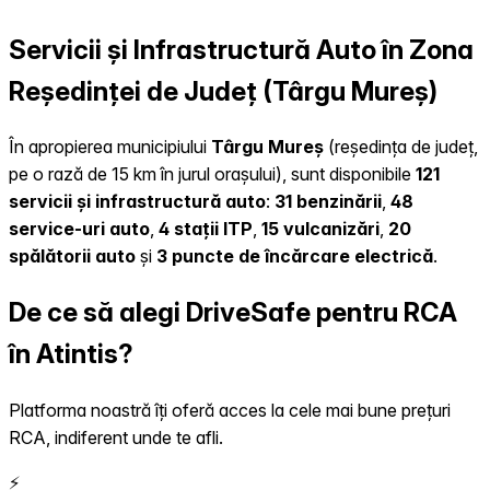
Servicii și Infrastructură Auto în Zona
Reședinței de Județ (Târgu Mureș)
În apropierea municipiului
Târgu Mureș
(reședința de județ,
pe o rază de 15 km în jurul orașului), sunt disponibile
121
servicii și infrastructură auto
:
31 benzinării
,
48
service-uri auto
,
4 stații ITP
,
15 vulcanizări
,
20
spălătorii auto
și
3 puncte de încărcare electrică
.
De ce să alegi DriveSafe pentru RCA
în Atintis?
Platforma noastră îți oferă acces la cele mai bune prețuri
RCA, indiferent unde te afli.
⚡