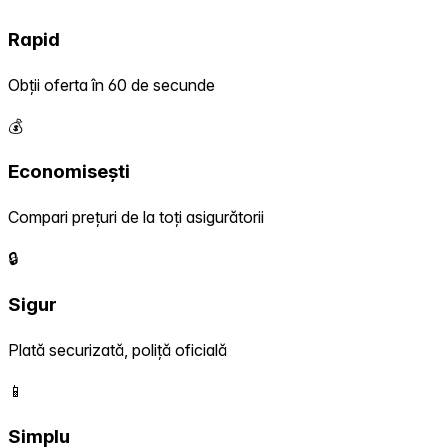
Rapid
Obții oferta în 60 de secunde
💰
Economisești
Compari prețuri de la toți asigurătorii
🔒
Sigur
Plată securizată, poliță oficială
📱
Simplu