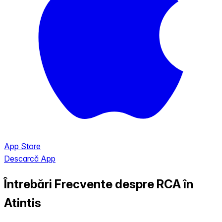
App Store
Descarcă App
Întrebări Frecvente despre RCA în
Atintis