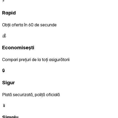
⚡
Rapid
Obții oferta în 60 de secunde
💰
Economisești
Compari prețuri de la toți asigurătorii
🔒
Sigur
Plată securizată, poliță oficială
📱
Simplu