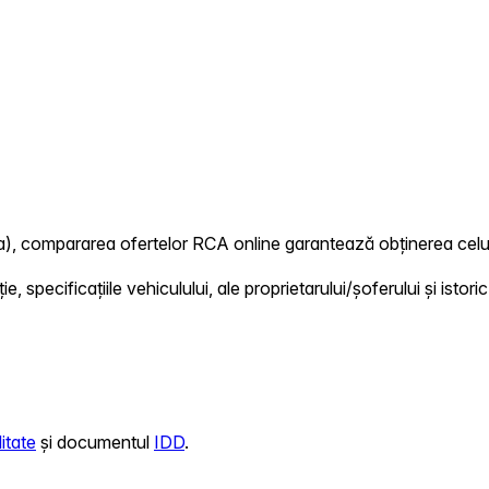
a), compararea ofertelor RCA online garantează obținerea celui 
 specificațiile vehiculului, ale proprietarului/șoferului și istoric
itate
și documentul
IDD
.