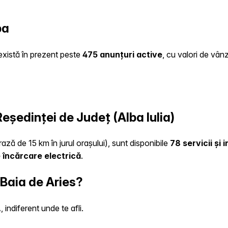
ba
 există în prezent peste
475 anunțuri active
, cu valori de vân
Reședinței de Județ (Alba Iulia)
rază de 15 km în jurul orașului), sunt disponibile
78 servicii și
 încărcare electrică
.
 Baia de Aries?
indiferent unde te afli.