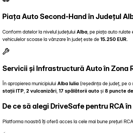
Piața Auto Second-Hand în Județul Al
Conform datelor la nivelul județului
Alba
, pe piața auto rulate
vehiculelor scoase la vânzare în județ este de
15.250 EUR
.
Servicii și Infrastructură Auto în Zona 
În apropierea municipiului
Alba Iulia
(reședința de județ, pe o 
stații ITP
,
2 vulcanizări
,
17 spălătorii auto
și
8 puncte de
De ce să alegi DriveSafe pentru RCA în
Platforma noastră îți oferă acces la cele mai bune prețuri RCA, 