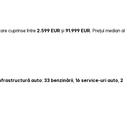
zare cuprinse între
2.599 EUR
și
91.999 EUR
.
Prețul median al
 infrastructură auto
:
33 benzinării
,
16 service-uri auto
,
2