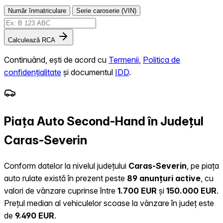
Număr înmatriculare
Serie caroserie (VIN)
Calculează RCA
Continuând, ești de acord cu
Termenii
,
Politica de
confidențialitate
și documentul
IDD
.
Piața Auto Second-Hand în Județul
Caras-Severin
Conform datelor la nivelul județului
Caras-Severin
, pe piața
auto rulate există în prezent peste
89 anunțuri active
, cu
valori de vânzare cuprinse între
1.700 EUR
și
150.000 EUR
.
Prețul median al vehiculelor scoase la vânzare în județ este
de
9.490 EUR
.