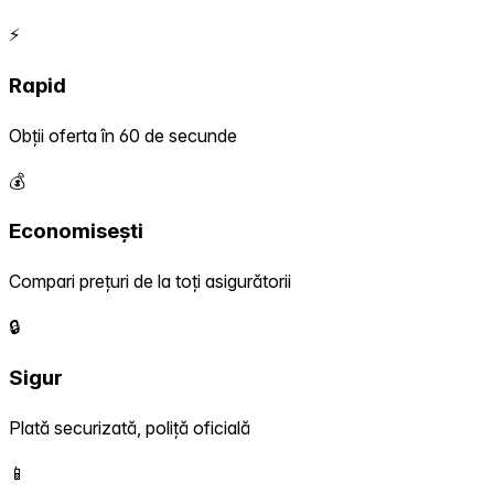
⚡
Rapid
Obții oferta în 60 de secunde
💰
Economisești
Compari prețuri de la toți asigurătorii
🔒
Sigur
Plată securizată, poliță oficială
📱