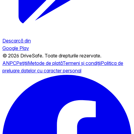
Descarcă din
Google Play
© 2026 DriveSafe. Toate drepturile rezervate.
ANPC
Petiții
Metode de plată
Termeni și condiții
Politica de
preluare datelor cu caracter personal