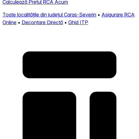
Calculează Prețul RCA Acum
Toate localitățile din județul Caras-Severin
•
Asigurare RCA
Online
•
Decontare Directă
•
Ghid ITP