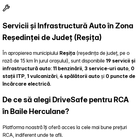
Servicii și Infrastructură Auto în Zona
Reședinței de Județ (Reșița)
În apropierea municipiului
Reșița
(reședința de județ, pe o
rază de 15 km în jurul orașului), sunt disponibile
19 servicii și
infrastructură auto
:
11 benzinării
,
3 service-uri auto
,
0
stații ITP
,
1 vulcanizări
,
4 spălătorii auto
și
0 puncte de
încărcare electrică
.
De ce să alegi DriveSafe pentru RCA
în Baile Herculane?
Platforma noastră îți oferă acces la cele mai bune prețuri
RCA, indiferent unde te afli.