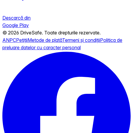
Descarcă din
Google Play
© 2026 DriveSafe. Toate drepturile rezervate.
ANPC
Petiții
Metode de plată
Termeni și condiții
Politica de
preluare datelor cu caracter personal