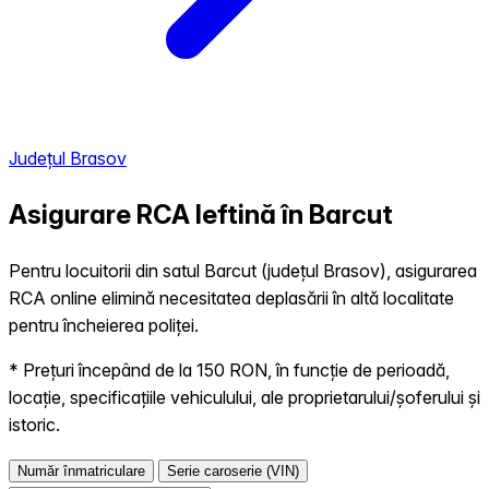
Județul Brasov
Asigurare RCA Ieftină în
Barcut
Pentru locuitorii din satul Barcut (județul Brasov), asigurarea
RCA online elimină necesitatea deplasării în altă localitate
pentru încheierea poliței.
* Prețuri începând de la 150 RON, în funcție de perioadă,
locație, specificațiile vehiculului, ale proprietarului/șoferului și
istoric.
Număr înmatriculare
Serie caroserie (VIN)