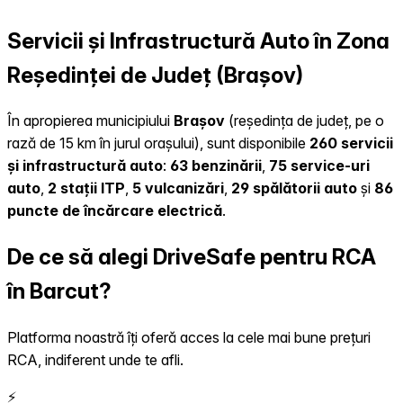
Servicii și Infrastructură Auto în Zona
Reședinței de Județ (Brașov)
În apropierea municipiului
Brașov
(reședința de județ, pe o
rază de 15 km în jurul orașului), sunt disponibile
260 servicii
și infrastructură auto
:
63 benzinării
,
75 service-uri
auto
,
2 stații ITP
,
5 vulcanizări
,
29 spălătorii auto
și
86
puncte de încărcare electrică
.
De ce să alegi DriveSafe pentru RCA
în Barcut?
Platforma noastră îți oferă acces la cele mai bune prețuri
RCA, indiferent unde te afli.
⚡