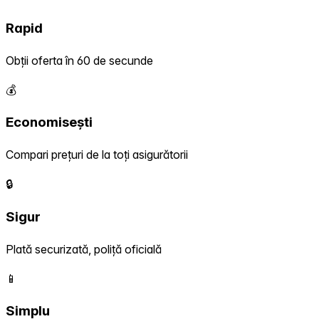
Rapid
Obții oferta în 60 de secunde
💰
Economisești
Compari prețuri de la toți asigurătorii
🔒
Sigur
Plată securizată, poliță oficială
📱
Simplu