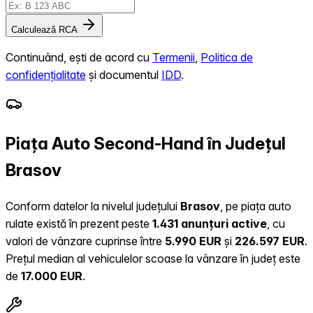
Calculează RCA
Continuând, ești de acord cu
Termenii
,
Politica de
confidențialitate
și documentul
IDD
.
Piața Auto Second-Hand în Județul
Brasov
Conform datelor la nivelul județului
Brasov
, pe piața auto
rulate există în prezent peste
1.431 anunțuri active
, cu
valori de vânzare cuprinse între
5.990 EUR
și
226.597 EUR
.
Prețul median al vehiculelor scoase la vânzare în județ este
de
17.000 EUR
.