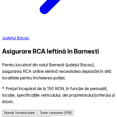
Județul Bacau
Asigurare RCA Ieftină în
Barnesti
Pentru locuitorii din satul Barnesti (județul Bacau),
asigurarea RCA online elimină necesitatea deplasării în altă
localitate pentru încheierea poliței.
* Prețuri începând de la 150 RON, în funcție de perioadă,
locație, specificațiile vehiculului, ale proprietarului/șoferului și
istoric.
Număr înmatriculare
Serie caroserie (VIN)