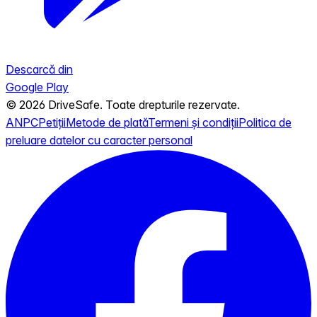
Descarcă din
Google Play
© 2026 DriveSafe. Toate drepturile rezervate.
ANPC
Petiții
Metode de plată
Termeni și condiții
Politica de
preluare datelor cu caracter personal