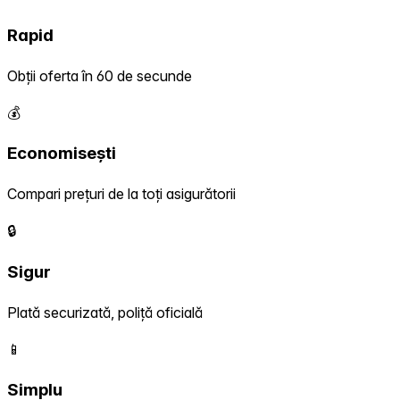
Rapid
Obții oferta în 60 de secunde
💰
Economisești
Compari prețuri de la toți asigurătorii
🔒
Sigur
Plată securizată, poliță oficială
📱
Simplu