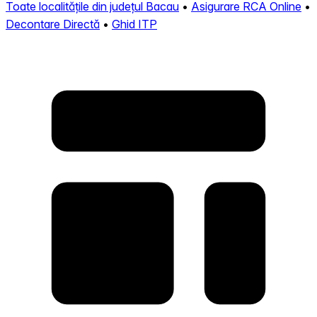
Toate localitățile din județul Bacau
•
Asigurare RCA Online
•
Decontare Directă
•
Ghid ITP