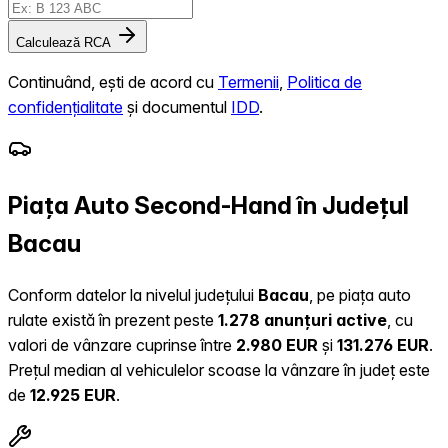
Calculează RCA
Continuând, ești de acord cu
Termenii
,
Politica de
confidențialitate
și documentul
IDD
.
Piața Auto Second-Hand în Județul
Bacau
Conform datelor la nivelul județului
Bacau
, pe piața auto
rulate există în prezent peste
1.278 anunțuri active
, cu
valori de vânzare cuprinse între
2.980 EUR
și
131.276 EUR
.
Prețul median al vehiculelor scoase la vânzare în județ este
de
12.925 EUR
.