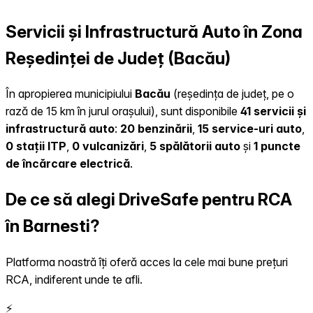
Servicii și Infrastructură Auto în Zona
Reședinței de Județ (Bacău)
În apropierea municipiului
Bacău
(reședința de județ, pe o
rază de 15 km în jurul orașului), sunt disponibile
41 servicii și
infrastructură auto
:
20 benzinării
,
15 service-uri auto
,
0 stații ITP
,
0 vulcanizări
,
5 spălătorii auto
și
1 puncte
de încărcare electrică
.
De ce să alegi DriveSafe pentru RCA
în Barnesti?
Platforma noastră îți oferă acces la cele mai bune prețuri
RCA, indiferent unde te afli.
⚡