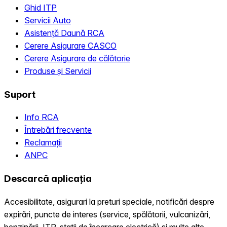
Ghid ITP
Servicii Auto
Asistență Daună RCA
Cerere Asigurare CASCO
Cerere Asigurare de călătorie
Produse și Servicii
Suport
Info RCA
Întrebări frecvente
Reclamații
ANPC
Descarcă aplicația
Accesibilitate, asigurari la preturi speciale, notificări despre
expirări, puncte de interes (service, spălătorii, vulcanizări,
benzinării, ITP, statii de încarcare electrică) și multe alte