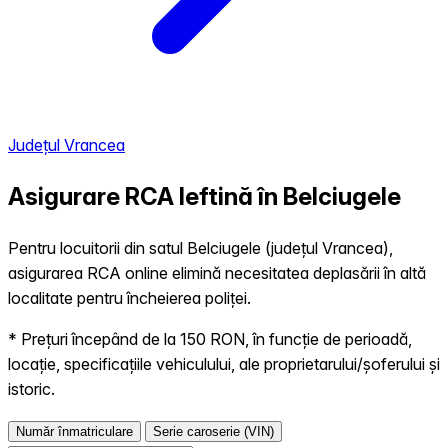
Județul Vrancea
Asigurare RCA Ieftină în
Belciugele
Pentru locuitorii din satul Belciugele (județul Vrancea),
asigurarea RCA online elimină necesitatea deplasării în altă
localitate pentru încheierea poliței.
* Prețuri începând de la 150 RON, în funcție de perioadă,
locație, specificațiile vehiculului, ale proprietarului/șoferului și
istoric.
Număr înmatriculare
Serie caroserie (VIN)