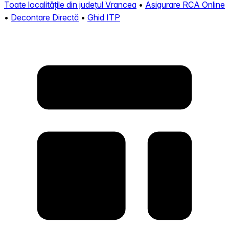
Toate localitățile din județul Vrancea
•
Asigurare RCA Online
•
Decontare Directă
•
Ghid ITP