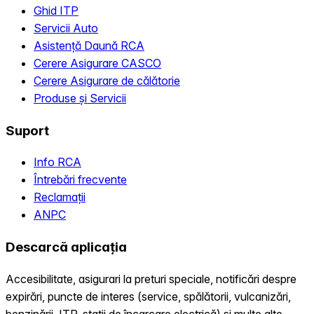
Ghid ITP
Servicii Auto
Asistență Daună RCA
Cerere Asigurare CASCO
Cerere Asigurare de călătorie
Produse și Servicii
Suport
Info RCA
Întrebări frecvente
Reclamații
ANPC
Descarcă aplicația
Accesibilitate, asigurari la preturi speciale, notificări despre
expirări, puncte de interes (service, spălătorii, vulcanizări,
benzinării, ITP, statii de încarcare electrică) și multe alte