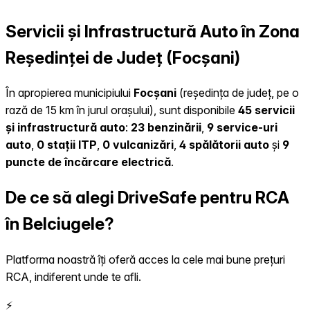
Servicii și Infrastructură Auto în Zona
Reședinței de Județ (Focșani)
În apropierea municipiului
Focșani
(reședința de județ, pe o
rază de 15 km în jurul orașului), sunt disponibile
45 servicii
și infrastructură auto
:
23 benzinării
,
9 service-uri
auto
,
0 stații ITP
,
0 vulcanizări
,
4 spălătorii auto
și
9
puncte de încărcare electrică
.
De ce să alegi DriveSafe pentru RCA
în Belciugele?
Platforma noastră îți oferă acces la cele mai bune prețuri
RCA, indiferent unde te afli.
⚡