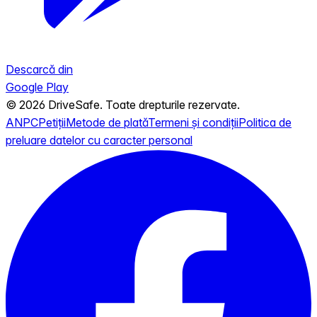
Descarcă din
Google Play
© 2026 DriveSafe. Toate drepturile rezervate.
ANPC
Petiții
Metode de plată
Termeni și condiții
Politica de
preluare datelor cu caracter personal