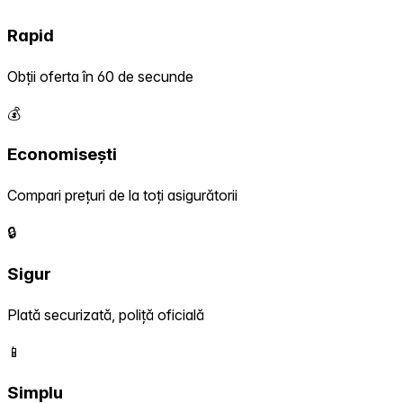
Rapid
Obții oferta în 60 de secunde
💰
Economisești
Compari prețuri de la toți asigurătorii
🔒
Sigur
Plată securizată, poliță oficială
📱
Simplu