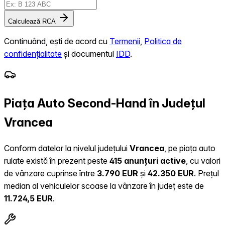
Calculează RCA
Continuând, ești de acord cu
Termenii
,
Politica de
confidențialitate
și documentul
IDD
.
Piața Auto Second-Hand în Județul
Vrancea
Conform datelor la nivelul județului
Vrancea
, pe piața auto
rulate există în prezent peste
415 anunțuri active
, cu valori
de vânzare cuprinse între
3.790 EUR
și
42.350 EUR
.
Prețul
median al vehiculelor scoase la vânzare în județ este de
11.724,5 EUR
.