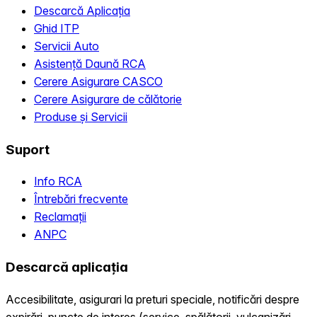
Descarcă Aplicația
Ghid ITP
Servicii Auto
Asistență Daună RCA
Cerere Asigurare CASCO
Cerere Asigurare de călătorie
Produse și Servicii
Suport
Info RCA
Întrebări frecvente
Reclamații
ANPC
Descarcă aplicația
Accesibilitate, asigurari la preturi speciale, notificări despre
expirări, puncte de interes (service, spălătorii, vulcanizări,