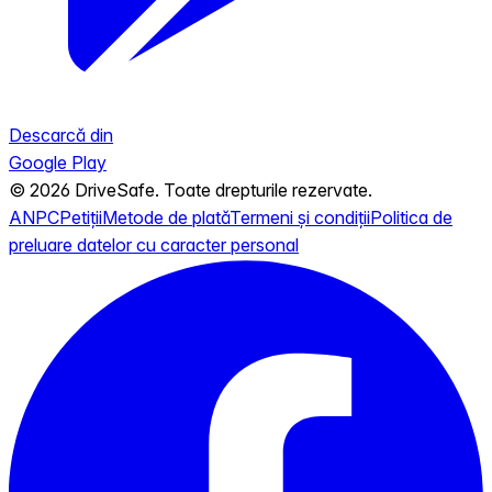
Descarcă din
Google Play
© 2026 DriveSafe. Toate drepturile rezervate.
ANPC
Petiții
Metode de plată
Termeni și condiții
Politica de
preluare datelor cu caracter personal