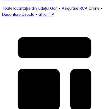
Toate localitățile din județul Gorj
•
Asigurare RCA Online
•
Decontare Directă
•
Ghid ITP