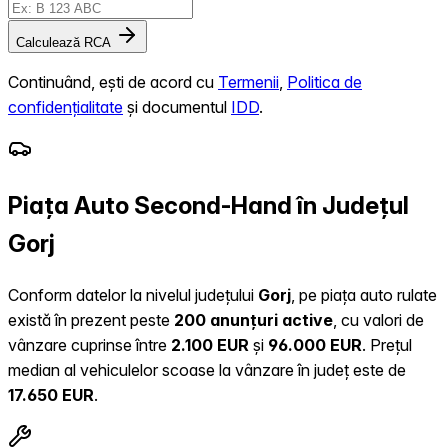
Calculează RCA
Continuând, ești de acord cu
Termenii
,
Politica de
confidențialitate
și documentul
IDD
.
Piața Auto Second-Hand în Județul
Gorj
Conform datelor la nivelul județului
Gorj
, pe piața auto rulate
există în prezent peste
200 anunțuri active
, cu valori de
vânzare cuprinse între
2.100 EUR
și
96.000 EUR
.
Prețul
median al vehiculelor scoase la vânzare în județ este de
17.650 EUR
.