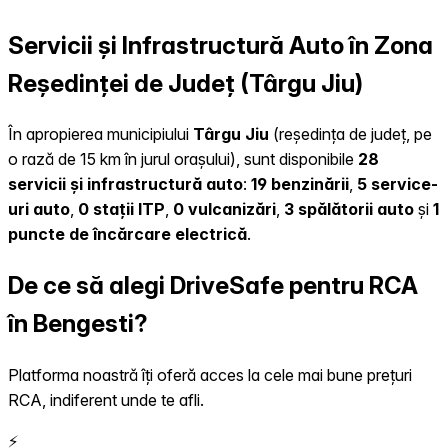
Servicii și Infrastructură Auto în Zona
Reședinței de Județ (Târgu Jiu)
În apropierea municipiului
Târgu Jiu
(reședința de județ, pe
o rază de 15 km în jurul orașului), sunt disponibile
28
servicii și infrastructură auto
:
19 benzinării
,
5 service-
uri auto
,
0 stații ITP
,
0 vulcanizări
,
3 spălătorii auto
și
1
puncte de încărcare electrică
.
De ce să alegi DriveSafe pentru RCA
în Bengesti?
Platforma noastră îți oferă acces la cele mai bune prețuri
RCA, indiferent unde te afli.
⚡