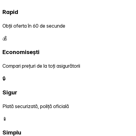
Rapid
Obții oferta în 60 de secunde
💰
Economisești
Compari prețuri de la toți asigurătorii
🔒
Sigur
Plată securizată, poliță oficială
📱
Simplu