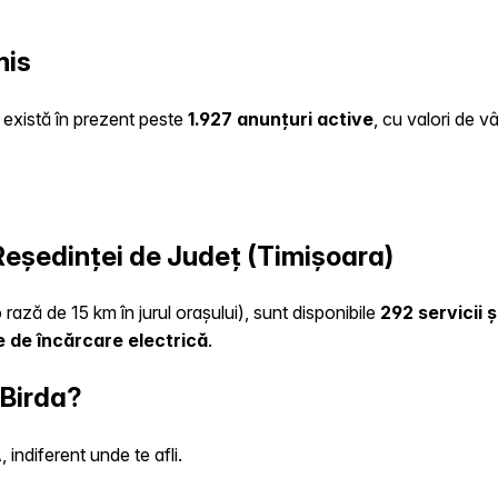
mis
e există în prezent peste
1.927 anunțuri active
, cu valori de v
 Reședinței de Județ (Timișoara)
 rază de 15 km în jurul orașului), sunt disponibile
292 servicii 
 de încărcare electrică
.
 Birda?
indiferent unde te afli.