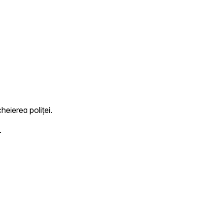
heierea poliței.
.