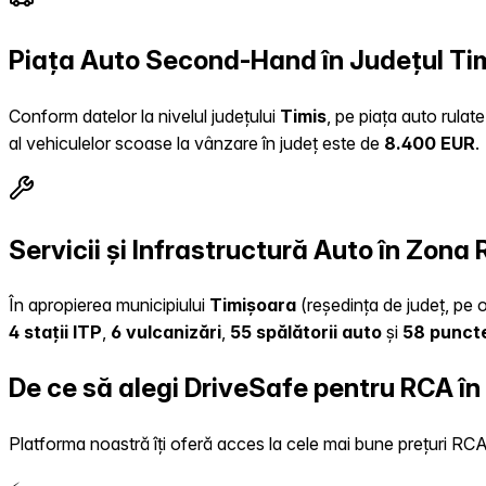
Piața Auto Second-Hand în Județul Ti
Conform datelor la nivelul județului
Timis
, pe piața auto rulat
al vehiculelor scoase la vânzare în județ este de
8.400 EUR
.
Servicii și Infrastructură Auto în Zona
În apropierea municipiului
Timișoara
(reședința de județ, pe o
4 stații ITP
,
6 vulcanizări
,
55 spălătorii auto
și
58 puncte
De ce să alegi DriveSafe pentru RCA în
Platforma noastră îți oferă acces la cele mai bune prețuri RCA, 