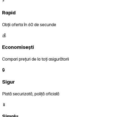
⚡
Rapid
Obții oferta în 60 de secunde
💰
Economisești
Compari prețuri de la toți asigurătorii
🔒
Sigur
Plată securizată, poliță oficială
📱
Simplu