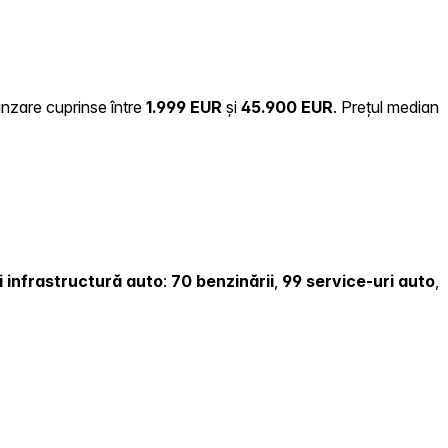
ânzare cuprinse între
1.999 EUR
și
45.900 EUR
.
Prețul median
și infrastructură auto
:
70 benzinării
,
99 service-uri auto
,