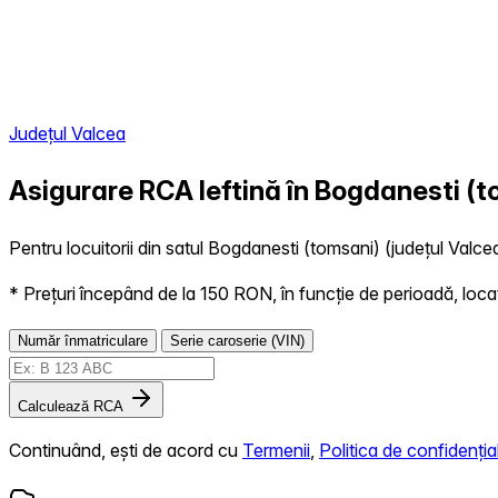
Județul Valcea
Asigurare RCA Ieftină în
Bogdanesti (t
Pentru locuitorii din satul Bogdanesti (tomsani) (județul Valcea
* Prețuri începând de la 150 RON, în funcție de perioadă, locație,
Număr înmatriculare
Serie caroserie (VIN)
Calculează RCA
Continuând, ești de acord cu
Termenii
,
Politica de confidențial