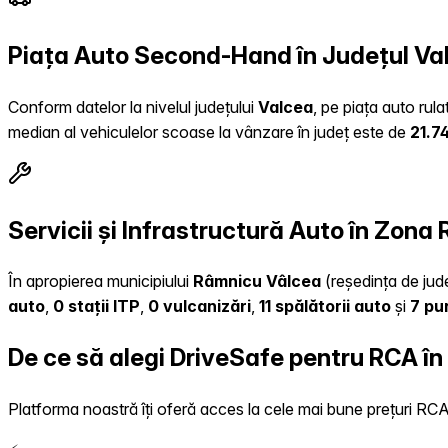
Piața Auto Second-Hand în Județul Va
Conform datelor la nivelul județului
Valcea
, pe piața auto rul
median al vehiculelor scoase la vânzare în județ este de
21.7
Servicii și Infrastructură Auto în Zon
În apropierea municipiului
Râmnicu Vâlcea
(reședința de jude
auto
,
0 stații ITP
,
0 vulcanizări
,
11 spălătorii auto
și
7 pu
De ce să alegi DriveSafe pentru RCA î
Platforma noastră îți oferă acces la cele mai bune prețuri RCA, 