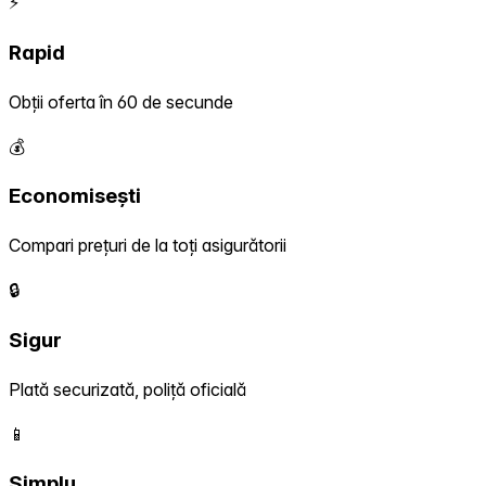
⚡
Rapid
Obții oferta în 60 de secunde
💰
Economisești
Compari prețuri de la toți asigurătorii
🔒
Sigur
Plată securizată, poliță oficială
📱
Simplu