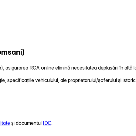
omsani)
), asigurarea RCA online elimină necesitatea deplasării în altă lo
 specificațiile vehiculului, ale proprietarului/șoferului și istoric
itate
și documentul
IDD
.