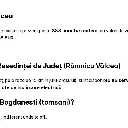
lcea
ate există în prezent peste
888 anunțuri active
, cu valori de 
45 EUR
.
a Reședinței de Județ (Râmnicu Vâlcea)
ț, pe o rază de 15 km în jurul orașului), sunt disponibile
85 serv
ncte de încărcare electrică
.
n Bogdanesti (tomsani)?
indiferent unde te afli.