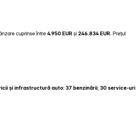
vânzare cuprinse între
4.950 EUR
și
246.834 EUR
.
Prețul
icii și infrastructură auto
:
37 benzinării
,
30 service-uri