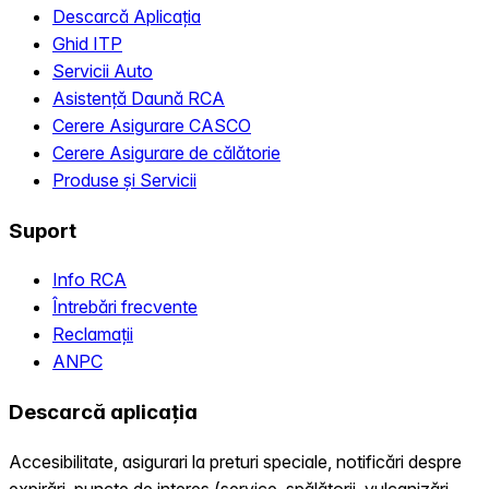
Descarcă Aplicația
Ghid ITP
Servicii Auto
Asistență Daună RCA
Cerere Asigurare CASCO
Cerere Asigurare de călătorie
Produse și Servicii
Suport
Info RCA
Întrebări frecvente
Reclamații
ANPC
Descarcă aplicația
Accesibilitate, asigurari la preturi speciale, notificări despre
expirări, puncte de interes (service, spălătorii, vulcanizări,