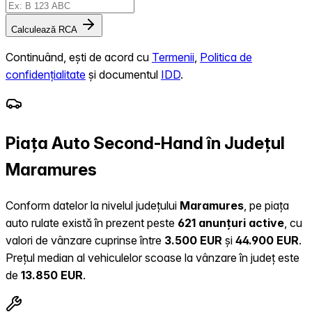
Calculează RCA
Continuând, ești de acord cu
Termenii
,
Politica de
confidențialitate
și documentul
IDD
.
Piața Auto Second-Hand în Județul
Maramures
Conform datelor la nivelul județului
Maramures
, pe piața
auto rulate există în prezent peste
621 anunțuri active
, cu
valori de vânzare cuprinse între
3.500 EUR
și
44.900 EUR
.
Prețul median al vehiculelor scoase la vânzare în județ este
de
13.850 EUR
.