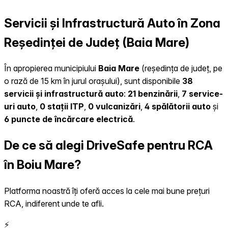
Servicii și Infrastructură Auto în Zona
Reședinței de Județ (Baia Mare)
În apropierea municipiului
Baia Mare
(reședința de județ, pe
o rază de 15 km în jurul orașului), sunt disponibile
38
servicii și infrastructură auto
:
21 benzinării
,
7 service-
uri auto
,
0 stații ITP
,
0 vulcanizări
,
4 spălătorii auto
și
6 puncte de încărcare electrică
.
De ce să alegi DriveSafe pentru RCA
în Boiu Mare?
Platforma noastră îți oferă acces la cele mai bune prețuri
RCA, indiferent unde te afli.
⚡