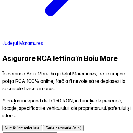
Județul Maramures
Asigurare RCA Ieftină în
Boiu Mare
În comuna Boiu Mare din județul Maramures, poți cumpăra
polița RCA 100% online, fără a fi nevoie să te deplasezi la
sucursale fizice din oraș.
* Prețuri începând de la 150 RON, în funcție de perioadă,
locație, specificațiile vehiculului, ale proprietarului/șoferului și
istoric.
Număr înmatriculare
Serie caroserie (VIN)