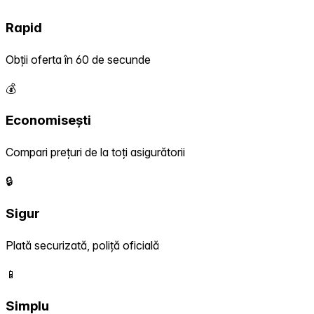
Rapid
Obții oferta în 60 de secunde
💰
Economisești
Compari prețuri de la toți asigurătorii
🔒
Sigur
Plată securizată, poliță oficială
📱
Simplu