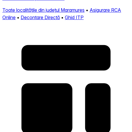
Toate localitățile din județul Maramures
•
Asigurare RCA
Online
•
Decontare Directă
•
Ghid ITP