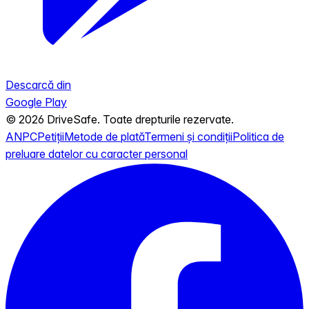
Descarcă din
Google Play
© 2026 DriveSafe. Toate drepturile rezervate.
ANPC
Petiții
Metode de plată
Termeni și condiții
Politica de
preluare datelor cu caracter personal