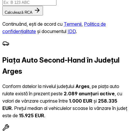
Calculează RCA
Continuând, ești de acord cu
Termenii
,
Politica de
confidențialitate
și documentul
IDD
.
Piața Auto Second-Hand în Județul
Arges
Conform datelor la nivelul județului
Arges
, pe piața auto
rulate există în prezent peste
2.089 anunțuri active
, cu
valori de vânzare cuprinse între
1.000 EUR
și
258.335
EUR
.
Prețul median al vehiculelor scoase la vânzare în județ
este de
15.925 EUR
.