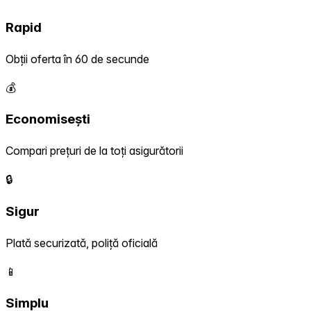
Rapid
Obții oferta în 60 de secunde
💰
Economisești
Compari prețuri de la toți asigurătorii
🔒
Sigur
Plată securizată, poliță oficială
📱
Simplu