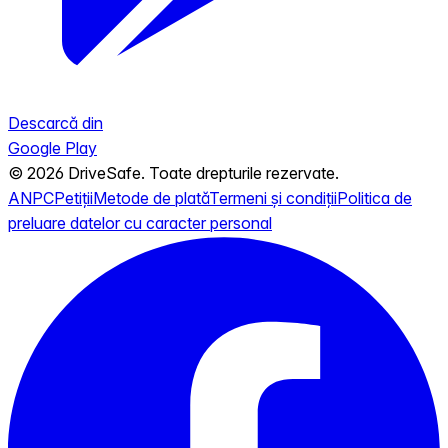
Descarcă din
Google Play
© 2026 DriveSafe. Toate drepturile rezervate.
ANPC
Petiții
Metode de plată
Termeni și condiții
Politica de
preluare datelor cu caracter personal