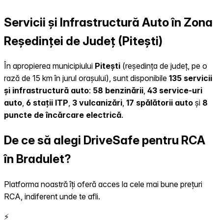
Servicii și Infrastructură Auto în Zona
Reședinței de Județ (Pitești)
În apropierea municipiului
Pitești
(reședința de județ, pe o
rază de 15 km în jurul orașului), sunt disponibile
135 servicii
și infrastructură auto
:
58 benzinării
,
43 service-uri
auto
,
6 stații ITP
,
3 vulcanizări
,
17 spălătorii auto
și
8
puncte de încărcare electrică
.
De ce să alegi DriveSafe pentru RCA
în Bradulet?
Platforma noastră îți oferă acces la cele mai bune prețuri
RCA, indiferent unde te afli.
⚡