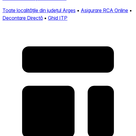
Toate localitățile din județul Arges
•
Asigurare RCA Online
•
Decontare Directă
•
Ghid ITP