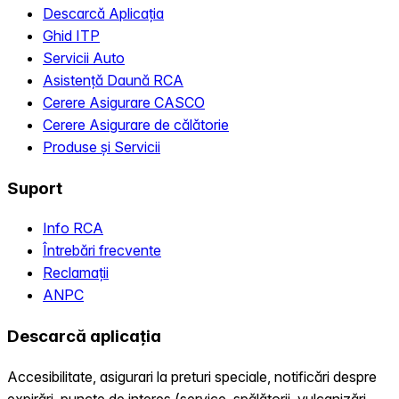
Descarcă Aplicația
Ghid ITP
Servicii Auto
Asistență Daună RCA
Cerere Asigurare CASCO
Cerere Asigurare de călătorie
Produse și Servicii
Suport
Info RCA
Întrebări frecvente
Reclamații
ANPC
Descarcă aplicația
Accesibilitate, asigurari la preturi speciale, notificări despre
expirări, puncte de interes (service, spălătorii, vulcanizări,