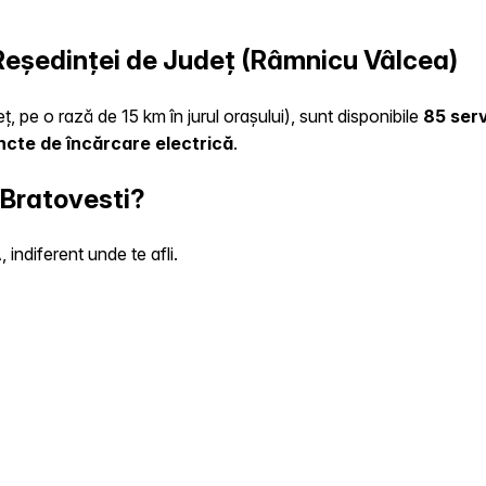
a Reședinței de Județ (Râmnicu Vâlcea)
ț, pe o rază de 15 km în jurul orașului), sunt disponibile
85 serv
ncte de încărcare electrică
.
 Bratovesti?
indiferent unde te afli.