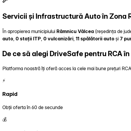
Servicii și Infrastructură Auto în Zon
În apropierea municipiului
Râmnicu Vâlcea
(reședința de jude
auto
,
0 stații ITP
,
0 vulcanizări
,
11 spălătorii auto
și
7 pu
De ce să alegi DriveSafe pentru RCA în
Platforma noastră îți oferă acces la cele mai bune prețuri RCA, 
⚡
Rapid
Obții oferta în 60 de secunde
💰