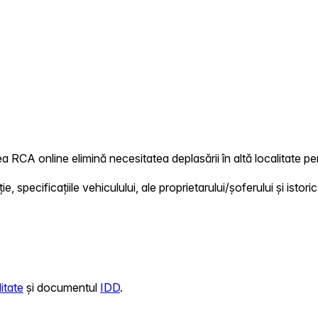
ea RCA online elimină necesitatea deplasării în altă localitate pen
 specificațiile vehiculului, ale proprietarului/șoferului și istoric
itate
și documentul
IDD
.