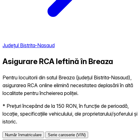
Județul Bistrita-Nasaud
Asigurare RCA Ieftină în
Breaza
Pentru locuitorii din satul Breaza (județul Bistrita-Nasaud),
asigurarea RCA online elimină necesitatea deplasării în altă
localitate pentru încheierea poliței.
* Prețuri începând de la 150 RON, în funcție de perioadă,
locație, specificațiile vehiculului, ale proprietarului/șoferului și
istoric.
Număr înmatriculare
Serie caroserie (VIN)