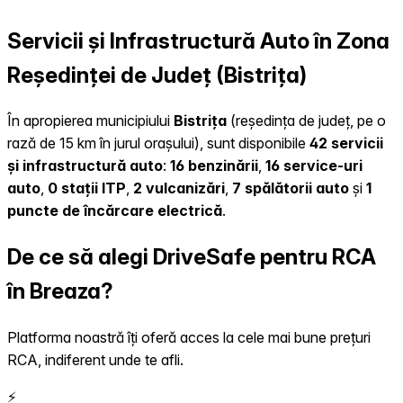
Servicii și Infrastructură Auto în Zona
Reședinței de Județ (Bistrița)
În apropierea municipiului
Bistrița
(reședința de județ, pe o
rază de 15 km în jurul orașului), sunt disponibile
42 servicii
și infrastructură auto
:
16 benzinării
,
16 service-uri
auto
,
0 stații ITP
,
2 vulcanizări
,
7 spălătorii auto
și
1
puncte de încărcare electrică
.
De ce să alegi DriveSafe pentru RCA
în Breaza?
Platforma noastră îți oferă acces la cele mai bune prețuri
RCA, indiferent unde te afli.
⚡