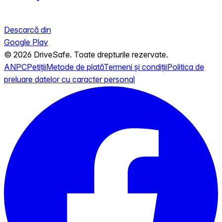
Descarcă din
Google Play
© 2026 DriveSafe. Toate drepturile rezervate.
ANPC
Petiții
Metode de plată
Termeni și condiții
Politica de
preluare datelor cu caracter personal