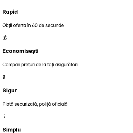
Rapid
Obții oferta în 60 de secunde
💰
Economisești
Compari prețuri de la toți asigurătorii
🔒
Sigur
Plată securizată, poliță oficială
📱
Simplu