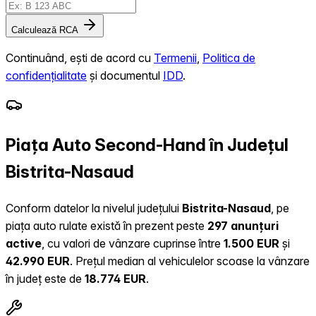
Calculează RCA
Continuând, ești de acord cu
Termenii
,
Politica de
confidențialitate
și documentul
IDD
.
Piața Auto Second-Hand în Județul
Bistrita-Nasaud
Conform datelor la nivelul județului
Bistrita-Nasaud
, pe
piața auto rulate există în prezent peste
297 anunțuri
active
, cu valori de vânzare cuprinse între
1.500 EUR
și
42.990 EUR
.
Prețul median al vehiculelor scoase la vânzare
în județ este de
18.774 EUR
.