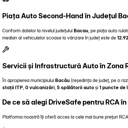
Piața Auto Second-Hand în Județul B
Conform datelor la nivelul județului
Bacau
, pe piața auto rula
median al vehiculelor scoase la vânzare în județ este de
12.9
Servicii și Infrastructură Auto în Zona
În apropierea municipiului
Bacău
(reședința de județ, pe o raz
stații ITP
,
0 vulcanizări
,
5 spălătorii auto
și
1 puncte de 
De ce să alegi DriveSafe pentru RCA în
Platforma noastră îți oferă acces la cele mai bune prețuri RCA, 