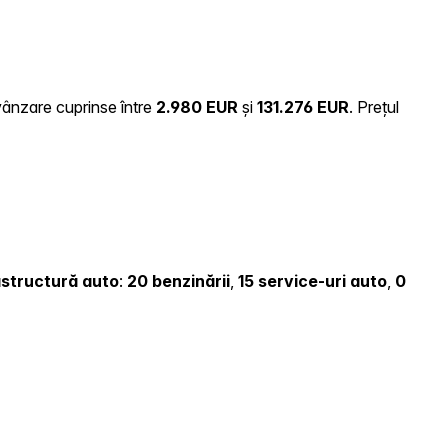
 vânzare cuprinse între
2.980 EUR
și
131.276 EUR
.
Prețul
rastructură auto
:
20 benzinării
,
15 service-uri auto
,
0