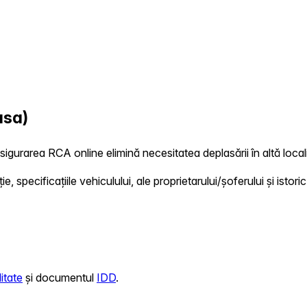
asa)
sigurarea RCA online elimină necesitatea deplasării în altă locali
 specificațiile vehiculului, ale proprietarului/șoferului și istoric
itate
și documentul
IDD
.