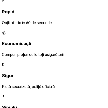
⚡
Rapid
Obții oferta în 60 de secunde
💰
Economisești
Compari prețuri de la toți asigurătorii
🔒
Sigur
Plată securizată, poliță oficială
📱
Simplu