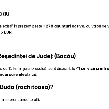
acau
te există în prezent peste
1.278 anunțuri active
, cu valori de
25 EUR
.
 Reședinței de Județ (Bacău)
ă de 15 km în jurul orașului), sunt disponibile
41 servicii și inf
încărcare electrică
.
 Buda (rachitoasa)?
indiferent unde te afli.