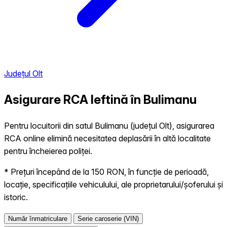
Județul Olt
Asigurare RCA Ieftină în
Bulimanu
Pentru locuitorii din satul Bulimanu (județul Olt), asigurarea
RCA online elimină necesitatea deplasării în altă localitate
pentru încheierea poliței.
* Prețuri începând de la 150 RON, în funcție de perioadă,
locație, specificațiile vehiculului, ale proprietarului/șoferului și
istoric.
Număr înmatriculare
Serie caroserie (VIN)