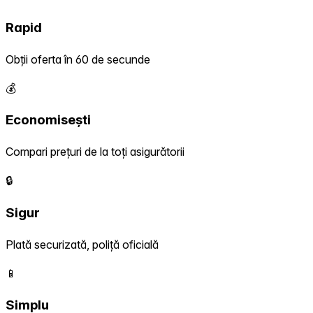
Rapid
Obții oferta în 60 de secunde
💰
Economisești
Compari prețuri de la toți asigurătorii
🔒
Sigur
Plată securizată, poliță oficială
📱
Simplu