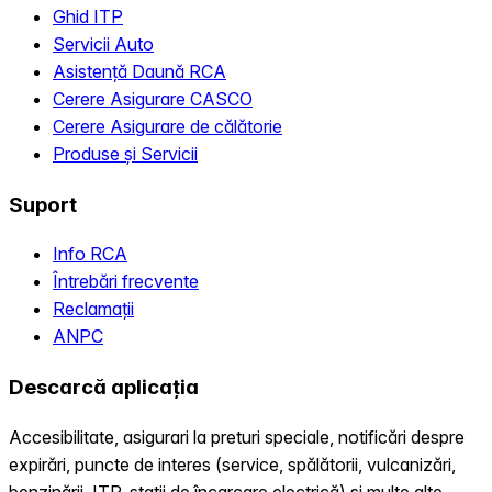
Ghid ITP
Servicii Auto
Asistență Daună RCA
Cerere Asigurare CASCO
Cerere Asigurare de călătorie
Produse și Servicii
Suport
Info RCA
Întrebări frecvente
Reclamații
ANPC
Descarcă aplicația
Accesibilitate, asigurari la preturi speciale, notificări despre
expirări, puncte de interes (service, spălătorii, vulcanizări,
benzinării, ITP, statii de încarcare electrică) și multe alte