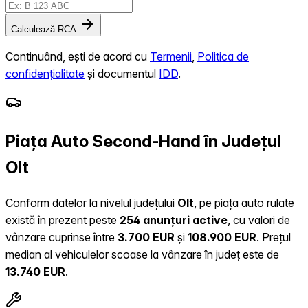
Calculează RCA
Continuând, ești de acord cu
Termenii
,
Politica de
confidențialitate
și documentul
IDD
.
Piața Auto Second-Hand în Județul
Olt
Conform datelor la nivelul județului
Olt
, pe piața auto rulate
există în prezent peste
254 anunțuri active
, cu valori de
vânzare cuprinse între
3.700 EUR
și
108.900 EUR
.
Prețul
median al vehiculelor scoase la vânzare în județ este de
13.740 EUR
.