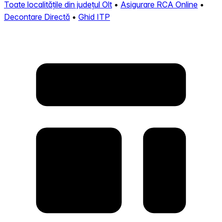
Toate localitățile din județul Olt
•
Asigurare RCA Online
•
Decontare Directă
•
Ghid ITP