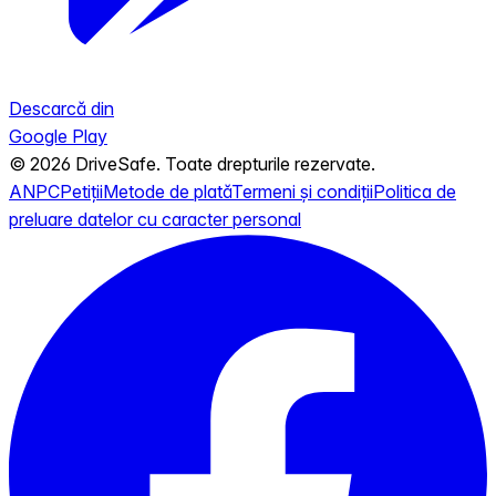
Descarcă din
Google Play
© 2026 DriveSafe. Toate drepturile rezervate.
ANPC
Petiții
Metode de plată
Termeni și condiții
Politica de
preluare datelor cu caracter personal