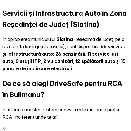
Servicii și Infrastructură Auto în Zona
Reședinței de Județ (Slatina)
În apropierea municipiului
Slatina
(reședința de județ, pe o
rază de 15 km în jurul orașului), sunt disponibile
66 servicii
și infrastructură auto
:
26 benzinării
,
11 service-uri
auto
,
0 stații ITP
,
2 vulcanizări
,
12 spălătorii auto
și
15
puncte de încărcare electrică
.
De ce să alegi DriveSafe pentru RCA
în Bulimanu?
Platforma noastră îți oferă acces la cele mai bune prețuri
RCA, indiferent unde te afli.
⚡