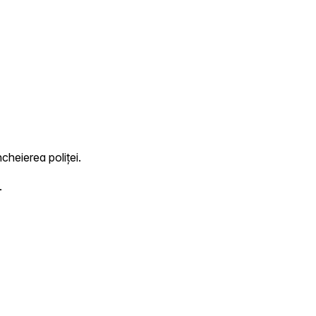
ncheierea poliței.
.