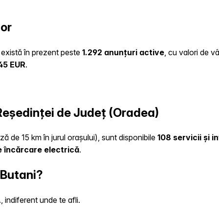
hor
e există în prezent peste
1.292 anunțuri active
, cu valori de v
45 EUR
.
 Reședinței de Județ (Oradea)
ză de 15 km în jurul orașului), sunt disponibile
108 servicii și 
e încărcare electrică
.
 Butani?
indiferent unde te afli.