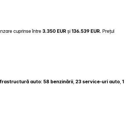
ânzare cuprinse între
3.350 EUR
și
136.539 EUR
.
Prețul
infrastructură auto
:
58 benzinării
,
23 service-uri auto
,
1