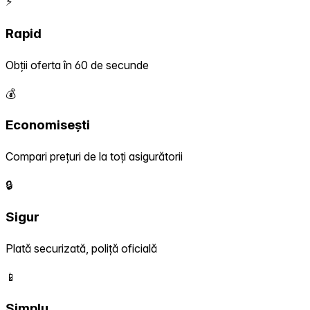
⚡
Rapid
Obții oferta în 60 de secunde
💰
Economisești
Compari prețuri de la toți asigurătorii
🔒
Sigur
Plată securizată, poliță oficială
📱
Simplu