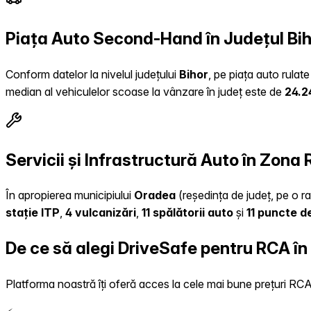
Piața Auto Second-Hand în Județul Bi
Conform datelor la nivelul județului
Bihor
, pe piața auto rulat
median al vehiculelor scoase la vânzare în județ este de
24.2
Servicii și Infrastructură Auto în Zona
În apropierea municipiului
Oradea
(reședința de județ, pe o ra
stație ITP
,
4 vulcanizări
,
11 spălătorii auto
și
11 puncte d
De ce să alegi DriveSafe pentru RCA în
Platforma noastră îți oferă acces la cele mai bune prețuri RCA, 