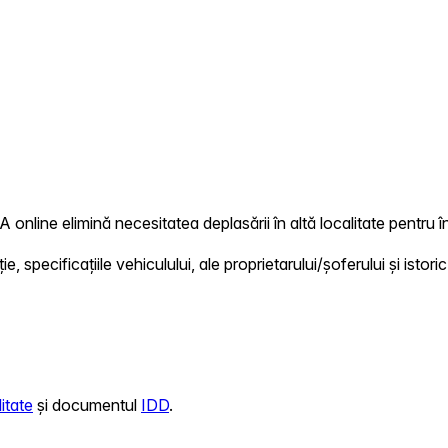
A online elimină necesitatea deplasării în altă localitate pentru î
 specificațiile vehiculului, ale proprietarului/șoferului și istoric
itate
și documentul
IDD
.