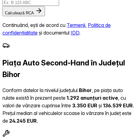
Calculează RCA
Continuând, ești de acord cu
Termenii
,
Politica de
confidențialitate
și documentul
IDD
.
Piața Auto Second-Hand în Județul
Bihor
Conform datelor la nivelul județului
Bihor
, pe piața auto
rulate există în prezent peste
1.292 anunțuri active
, cu
valori de vânzare cuprinse între
3.350 EUR
și
136.539 EUR
.
Prețul median al vehiculelor scoase la vânzare în județ este
de
24.245 EUR
.