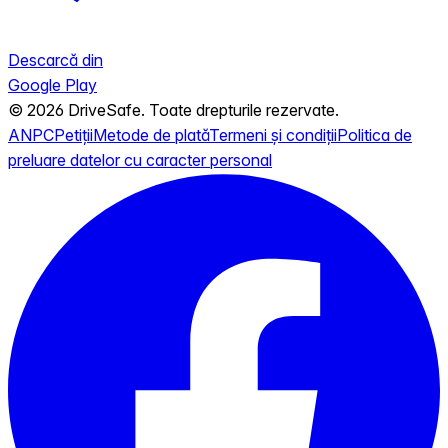
Descarcă din
Google Play
© 2026 DriveSafe. Toate drepturile rezervate.
ANPC
Petiții
Metode de plată
Termeni și condiții
Politica de
preluare datelor cu caracter personal