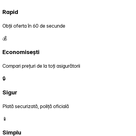
Rapid
Obții oferta în 60 de secunde
💰
Economisești
Compari prețuri de la toți asigurătorii
🔒
Sigur
Plată securizată, poliță oficială
📱
Simplu