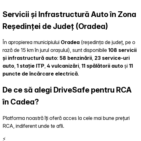
Servicii și Infrastructură Auto în Zona
Reședinței de Județ (Oradea)
În apropierea municipiului
Oradea
(reședința de județ, pe o
rază de 15 km în jurul orașului), sunt disponibile
108 servicii
și infrastructură auto
:
58 benzinării
,
23 service-uri
auto
,
1 stație ITP
,
4 vulcanizări
,
11 spălătorii auto
și
11
puncte de încărcare electrică
.
De ce să alegi DriveSafe pentru RCA
în Cadea?
Platforma noastră îți oferă acces la cele mai bune prețuri
RCA, indiferent unde te afli.
⚡