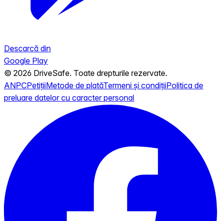
Descarcă din
Google Play
© 2026 DriveSafe. Toate drepturile rezervate.
ANPC
Petiții
Metode de plată
Termeni și condiții
Politica de
preluare datelor cu caracter personal