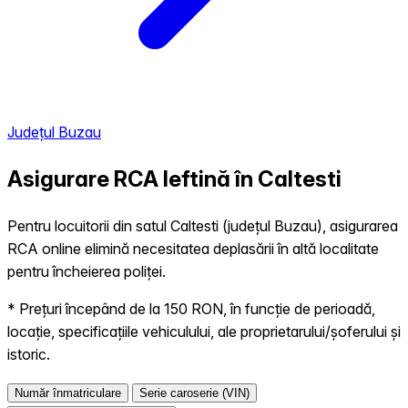
Județul Buzau
Asigurare RCA Ieftină în
Caltesti
Pentru locuitorii din satul Caltesti (județul Buzau), asigurarea
RCA online elimină necesitatea deplasării în altă localitate
pentru încheierea poliței.
* Prețuri începând de la 150 RON, în funcție de perioadă,
locație, specificațiile vehiculului, ale proprietarului/șoferului și
istoric.
Număr înmatriculare
Serie caroserie (VIN)