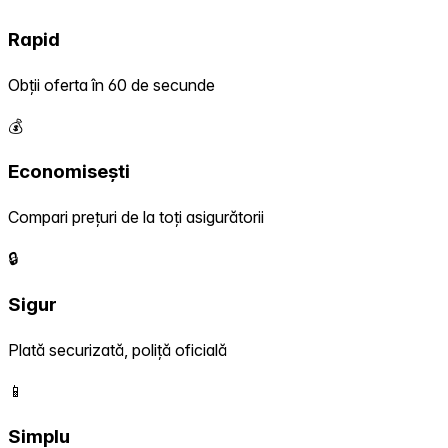
Rapid
Obții oferta în 60 de secunde
💰
Economisești
Compari prețuri de la toți asigurătorii
🔒
Sigur
Plată securizată, poliță oficială
📱
Simplu