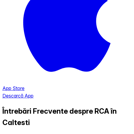
App Store
Descarcă App
Întrebări Frecvente despre RCA în
Caltesti