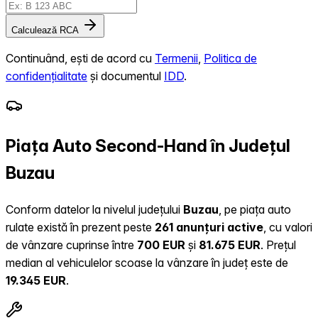
Calculează RCA
Continuând, ești de acord cu
Termenii
,
Politica de
confidențialitate
și documentul
IDD
.
Piața Auto Second-Hand în Județul
Buzau
Conform datelor la nivelul județului
Buzau
, pe piața auto
rulate există în prezent peste
261 anunțuri active
, cu valori
de vânzare cuprinse între
700 EUR
și
81.675 EUR
.
Prețul
median al vehiculelor scoase la vânzare în județ este de
19.345 EUR
.