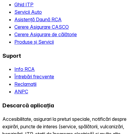
Ghid ITP
Servicii Auto
Asistență Daună RCA
Cerere Asigurare CASCO
Cerere Asigurare de călătorie
Produse și Servicii
Suport
Info RCA
Întrebări frecvente
Reclamații
ANPC
Descarcă aplicația
Accesibilitate, asigurari la preturi speciale, notificări despre
expirări, puncte de interes (service, spălătorii, vulcanizări,
benzinării, ITP, statii de încarcare electrică) și multe alte