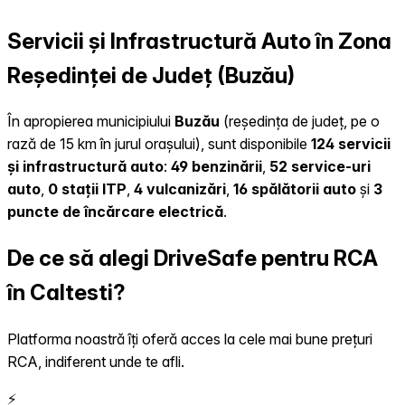
Servicii și Infrastructură Auto în Zona
Reședinței de Județ (Buzău)
În apropierea municipiului
Buzău
(reședința de județ, pe o
rază de 15 km în jurul orașului), sunt disponibile
124 servicii
și infrastructură auto
:
49 benzinării
,
52 service-uri
auto
,
0 stații ITP
,
4 vulcanizări
,
16 spălătorii auto
și
3
puncte de încărcare electrică
.
De ce să alegi DriveSafe pentru RCA
în Caltesti?
Platforma noastră îți oferă acces la cele mai bune prețuri
RCA, indiferent unde te afli.
⚡