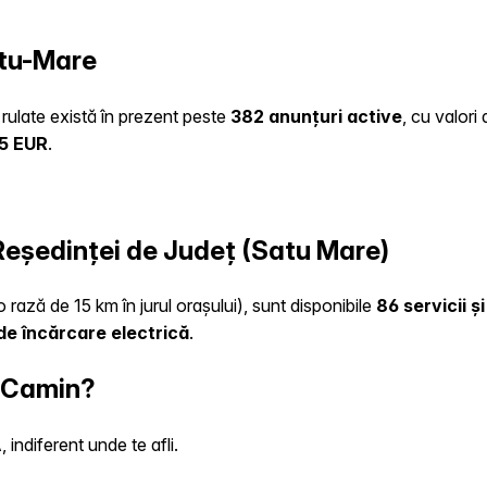
atu-Mare
 rulate există în prezent peste
382 anunțuri active
, cu valori
45 EUR
.
 Reședinței de Județ (Satu Mare)
 rază de 15 km în jurul orașului), sunt disponibile
86 servicii ș
de încărcare electrică
.
n Camin?
indiferent unde te afli.