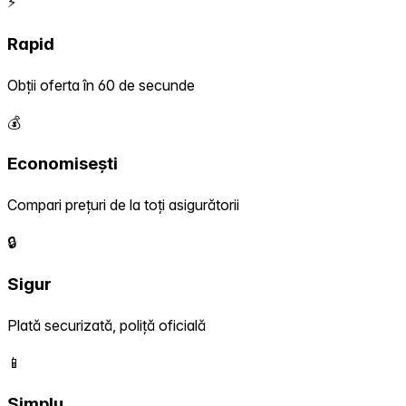
⚡
Rapid
Obții oferta în 60 de secunde
💰
Economisești
Compari prețuri de la toți asigurătorii
🔒
Sigur
Plată securizată, poliță oficială
📱
Simplu