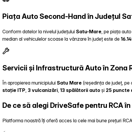
Piața Auto Second-Hand în Județul S
Conform datelor la nivelul județului
Satu-Mare
, pe piața auto
median al vehiculelor scoase la vânzare în județ este de
16.1
Servicii și Infrastructură Auto în Zona
În apropierea municipiului
Satu Mare
(reședința de județ, pe o
stație ITP
,
3 vulcanizări
,
13 spălătorii auto
și
25 puncte 
De ce să alegi DriveSafe pentru RCA î
Platforma noastră îți oferă acces la cele mai bune prețuri RCA, 