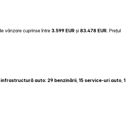
 de vânzare cuprinse între
3.599 EUR
și
83.478 EUR
.
Prețul
i infrastructură auto
:
29 benzinării
,
15 service-uri auto
,
1