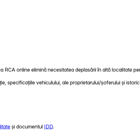
a RCA online elimină necesitatea deplasării în altă localitate pen
 specificațiile vehiculului, ale proprietarului/șoferului și istoric
itate
și documentul
IDD
.