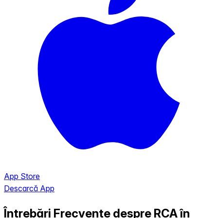
App Store
Descarcă App
Întrebări Frecvente despre RCA în