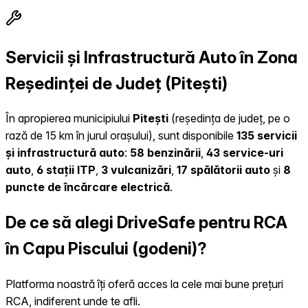
Servicii și Infrastructură Auto în Zona
Reședinței de Județ (Pitești)
În apropierea municipiului
Pitești
(reședința de județ, pe o
rază de 15 km în jurul orașului), sunt disponibile
135 servicii
și infrastructură auto
:
58 benzinării
,
43 service-uri
auto
,
6 stații ITP
,
3 vulcanizări
,
17 spălătorii auto
și
8
puncte de încărcare electrică
.
De ce să alegi DriveSafe pentru RCA
în Capu Piscului (godeni)?
Platforma noastră îți oferă acces la cele mai bune prețuri
RCA, indiferent unde te afli.