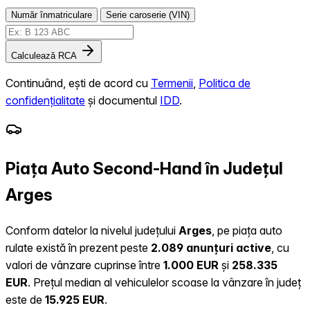
Număr înmatriculare
Serie caroserie (VIN)
Calculează RCA
Continuând, ești de acord cu
Termenii
,
Politica de
confidențialitate
și documentul
IDD
.
Piața Auto Second-Hand în Județul
Arges
Conform datelor la nivelul județului
Arges
, pe piața auto
rulate există în prezent peste
2.089 anunțuri active
, cu
valori de vânzare cuprinse între
1.000 EUR
și
258.335
EUR
.
Prețul median al vehiculelor scoase la vânzare în județ
este de
15.925 EUR
.