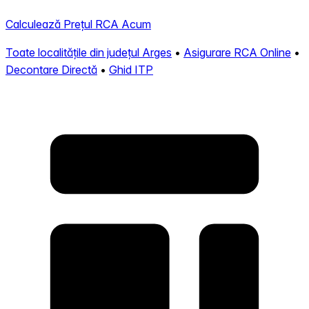
Calculează Prețul RCA Acum
Toate localitățile din județul Arges
•
Asigurare RCA Online
•
Decontare Directă
•
Ghid ITP