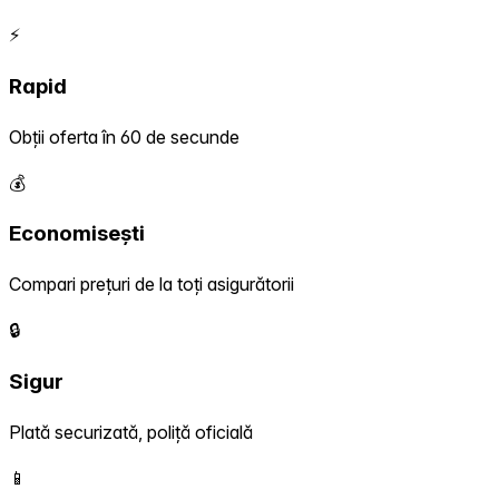
⚡
Rapid
Obții oferta în 60 de secunde
💰
Economisești
Compari prețuri de la toți asigurătorii
🔒
Sigur
Plată securizată, poliță oficială
📱