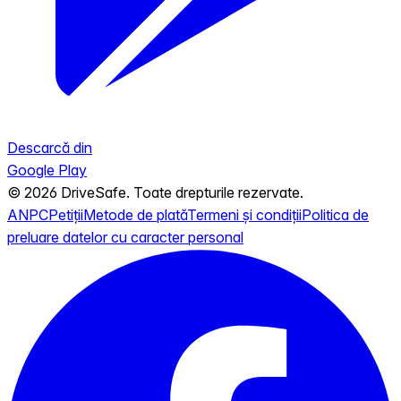
Descarcă din
Google Play
© 2026 DriveSafe. Toate drepturile rezervate.
ANPC
Petiții
Metode de plată
Termeni și condiții
Politica de
preluare datelor cu caracter personal