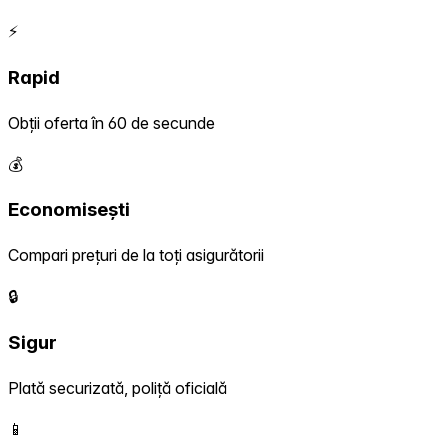
⚡
Rapid
Obții oferta în 60 de secunde
💰
Economisești
Compari prețuri de la toți asigurătorii
🔒
Sigur
Plată securizată, poliță oficială
📱