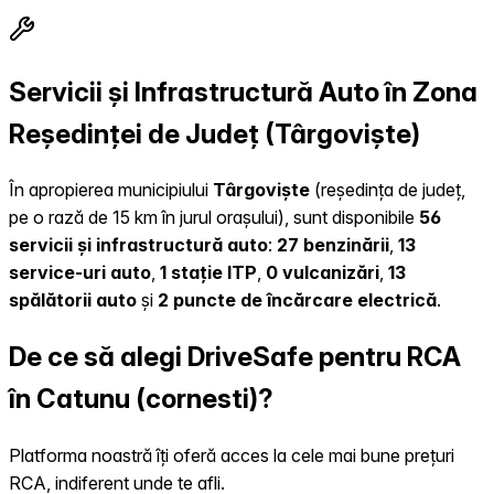
Servicii și Infrastructură Auto în Zona
Reședinței de Județ (Târgoviște)
În apropierea municipiului
Târgoviște
(reședința de județ,
pe o rază de 15 km în jurul orașului), sunt disponibile
56
servicii și infrastructură auto
:
27 benzinării
,
13
service-uri auto
,
1 stație ITP
,
0 vulcanizări
,
13
spălătorii auto
și
2 puncte de încărcare electrică
.
De ce să alegi DriveSafe pentru RCA
în Catunu (cornesti)?
Platforma noastră îți oferă acces la cele mai bune prețuri
RCA, indiferent unde te afli.