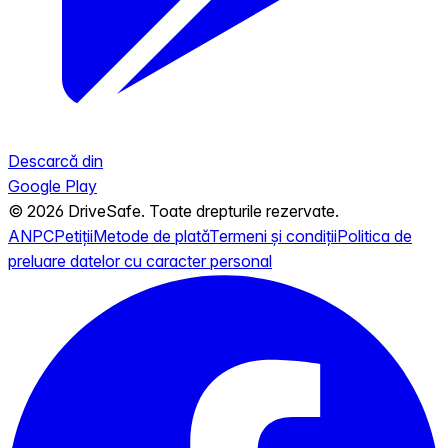
Descarcă din
Google Play
© 2026 DriveSafe. Toate drepturile rezervate.
ANPC
Petiții
Metode de plată
Termeni și condiții
Politica de
preluare datelor cu caracter personal