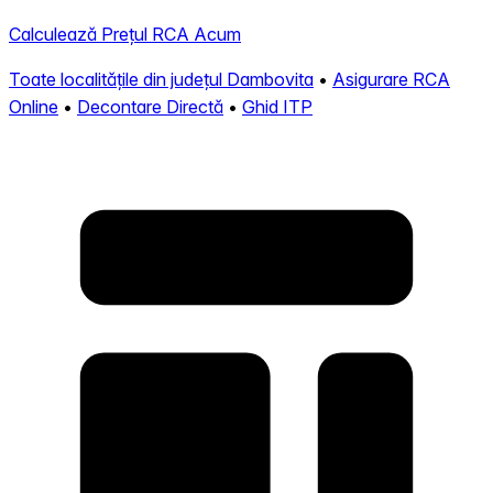
Calculează Prețul RCA Acum
Toate localitățile din județul Dambovita
•
Asigurare RCA
Online
•
Decontare Directă
•
Ghid ITP