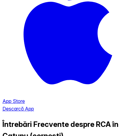
App Store
Descarcă App
Întrebări Frecvente despre RCA în
Catunu (cornesti)