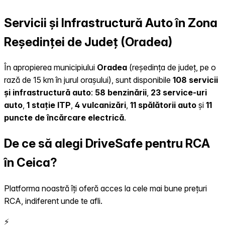
Servicii și Infrastructură Auto în Zona
Reședinței de Județ (Oradea)
În apropierea municipiului
Oradea
(reședința de județ, pe o
rază de 15 km în jurul orașului), sunt disponibile
108 servicii
și infrastructură auto
:
58 benzinării
,
23 service-uri
auto
,
1 stație ITP
,
4 vulcanizări
,
11 spălătorii auto
și
11
puncte de încărcare electrică
.
De ce să alegi DriveSafe pentru RCA
în Ceica?
Platforma noastră îți oferă acces la cele mai bune prețuri
RCA, indiferent unde te afli.
⚡