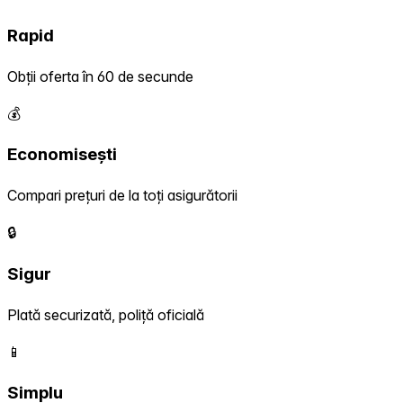
Rapid
Obții oferta în 60 de secunde
💰
Economisești
Compari prețuri de la toți asigurătorii
🔒
Sigur
Plată securizată, poliță oficială
📱
Simplu