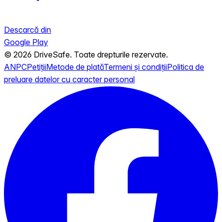
Descarcă din
Google Play
© 2026 DriveSafe. Toate drepturile rezervate.
ANPC
Petiții
Metode de plată
Termeni și condiții
Politica de
preluare datelor cu caracter personal