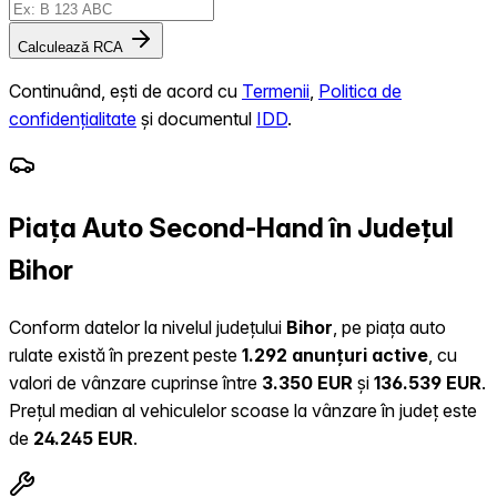
Calculează RCA
Continuând, ești de acord cu
Termenii
,
Politica de
confidențialitate
și documentul
IDD
.
Piața Auto Second-Hand în Județul
Bihor
Conform datelor la nivelul județului
Bihor
, pe piața auto
rulate există în prezent peste
1.292 anunțuri active
, cu
valori de vânzare cuprinse între
3.350 EUR
și
136.539 EUR
.
Prețul median al vehiculelor scoase la vânzare în județ este
de
24.245 EUR
.