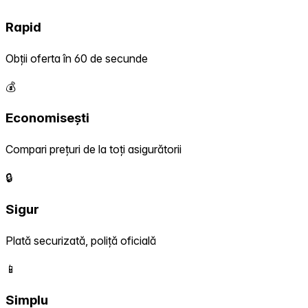
Rapid
Obții oferta în 60 de secunde
💰
Economisești
Compari prețuri de la toți asigurătorii
🔒
Sigur
Plată securizată, poliță oficială
📱
Simplu