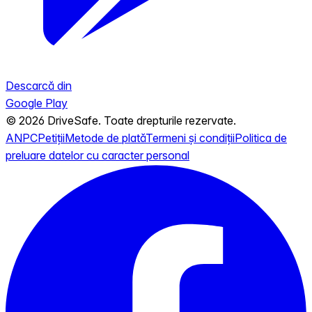
Descarcă din
Google Play
© 2026 DriveSafe. Toate drepturile rezervate.
ANPC
Petiții
Metode de plată
Termeni și condiții
Politica de
preluare datelor cu caracter personal