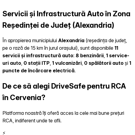
Servicii și Infrastructură Auto în Zona
Reședinței de Județ (Alexandria)
În apropierea municipiului
Alexandria
(reședința de județ,
pe o rază de 15 km în jurul orașului), sunt disponibile
11
servicii și infrastructură auto
:
8 benzinării
,
1 service-
uri auto
,
0 stații ITP
,
1 vulcanizări
,
0 spălătorii auto
și
1
puncte de încărcare electrică
.
De ce să alegi DriveSafe pentru RCA
în Cervenia?
Platforma noastră îți oferă acces la cele mai bune prețuri
RCA, indiferent unde te afli.
⚡