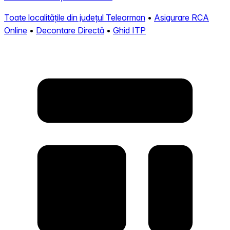
Toate localitățile din județul Teleorman
•
Asigurare RCA
Online
•
Decontare Directă
•
Ghid ITP