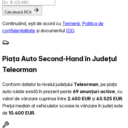
Calculează RCA
Continuând, ești de acord cu
Termenii
,
Politica de
confidențialitate
și documentul
IDD
.
Piața Auto Second-Hand în Județul
Teleorman
Conform datelor la nivelul județului
Teleorman
, pe piața
auto rulate există în prezent peste
69 anunțuri active
, cu
valori de vânzare cuprinse între
2.450 EUR
și
63.525 EUR
.
Prețul median al vehiculelor scoase la vânzare în județ este
de
10.400 EUR
.