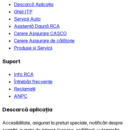
Descarcă Aplicația
Ghid ITP
Servicii Auto
Asistență Daună RCA
Cerere Asigurare CASCO
Cerere Asigurare de călătorie
Produse și Servicii
Suport
Info RCA
Întrebări frecvente
Reclamații
ANPC
Descarcă aplicația
Accesibilitate, asigurari la preturi speciale, notificări despre
expirări, puncte de interes (service, spălătorii, vulcanizări,