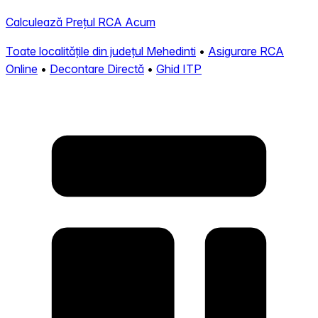
Calculează Prețul RCA Acum
Toate localitățile din județul Mehedinti
•
Asigurare RCA
Online
•
Decontare Directă
•
Ghid ITP