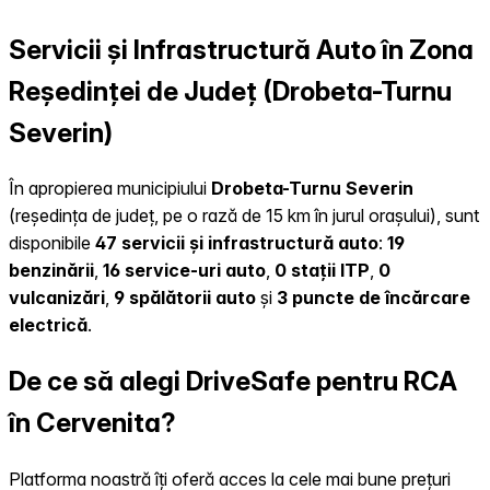
Servicii și Infrastructură Auto în Zona
Reședinței de Județ (Drobeta-Turnu
Severin)
În apropierea municipiului
Drobeta-Turnu Severin
(reședința de județ, pe o rază de 15 km în jurul orașului), sunt
disponibile
47 servicii și infrastructură auto
:
19
benzinării
,
16 service-uri auto
,
0 stații ITP
,
0
vulcanizări
,
9 spălătorii auto
și
3 puncte de încărcare
electrică
.
De ce să alegi DriveSafe pentru RCA
în Cervenita?
Platforma noastră îți oferă acces la cele mai bune prețuri