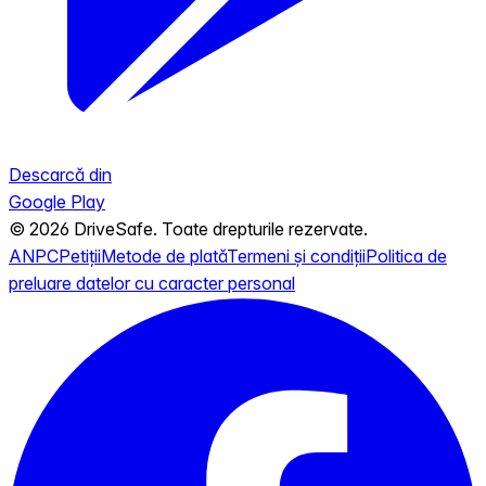
Descarcă din
Google Play
© 2026 DriveSafe. Toate drepturile rezervate.
ANPC
Petiții
Metode de plată
Termeni și condiții
Politica de
preluare datelor cu caracter personal