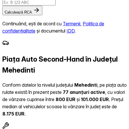
Calculează RCA
Continuând, ești de acord cu
Termenii
,
Politica de
confidențialitate
și documentul
IDD
.
Piața Auto Second-Hand în Județul
Mehedinti
Conform datelor la nivelul județului
Mehedinti
, pe piața auto
rulate există în prezent peste
77 anunțuri active
, cu valori
de vânzare cuprinse între
800 EUR
și
101.000 EUR
.
Prețul
median al vehiculelor scoase la vânzare în județ este de
8.175 EUR
.