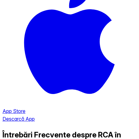
App Store
Descarcă App
Întrebări Frecvente despre RCA în