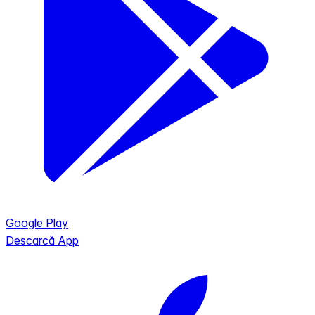
Google Play
Descarcă App