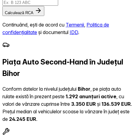
Calculează RCA
Continuând, ești de acord cu
Termenii
,
Politica de
confidențialitate
și documentul
IDD
.
Piața Auto Second-Hand în Județul
Bihor
Conform datelor la nivelul județului
Bihor
, pe piața auto
rulate există în prezent peste
1.292 anunțuri active
, cu
valori de vânzare cuprinse între
3.350 EUR
și
136.539 EUR
.
Prețul median al vehiculelor scoase la vânzare în județ este
de
24.245 EUR
.