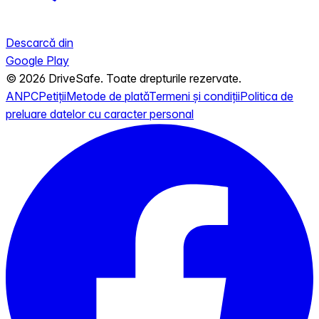
Descarcă din
Google Play
© 2026 DriveSafe. Toate drepturile rezervate.
ANPC
Petiții
Metode de plată
Termeni și condiții
Politica de
preluare datelor cu caracter personal