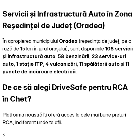
Servicii și Infrastructură Auto în Zona
Reședinței de Județ (Oradea)
În apropierea municipiului
Oradea
(reședința de județ, pe o
rază de 15 km în jurul orașului), sunt disponibile
108 servicii
și infrastructură auto
:
58 benzinării
,
23 service-uri
auto
,
1 stație ITP
,
4 vulcanizări
,
11 spălătorii auto
și
11
puncte de încărcare electrică
.
De ce să alegi DriveSafe pentru RCA
în Chet?
Platforma noastră îți oferă acces la cele mai bune prețuri
RCA, indiferent unde te afli.
⚡