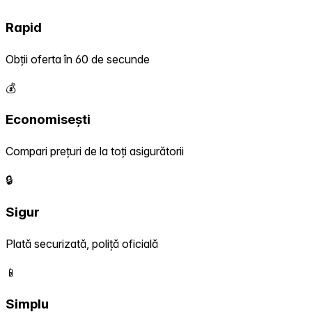
Rapid
Obții oferta în 60 de secunde
💰
Economisești
Compari prețuri de la toți asigurătorii
🔒
Sigur
Plată securizată, poliță oficială
📱
Simplu