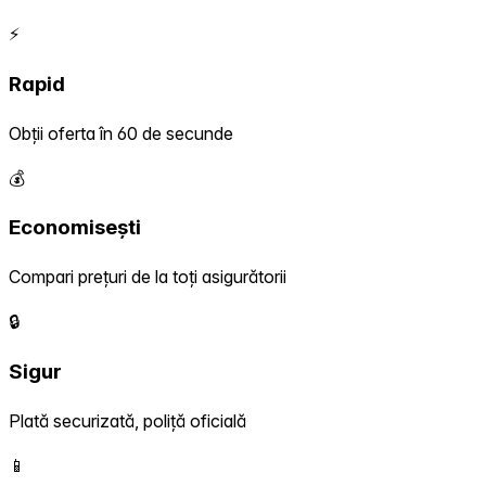
⚡
Rapid
Obții oferta în 60 de secunde
💰
Economisești
Compari prețuri de la toți asigurătorii
🔒
Sigur
Plată securizată, poliță oficială
📱