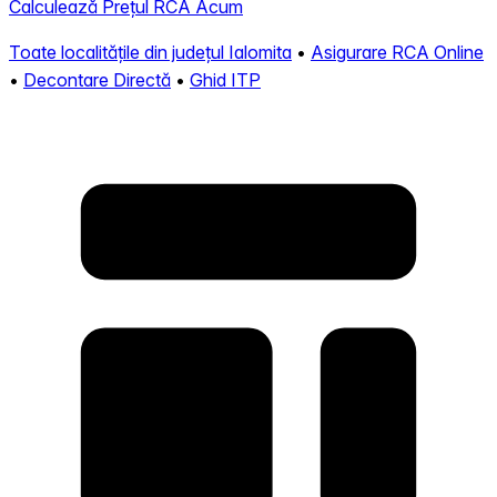
Calculează Prețul RCA Acum
Toate localitățile din județul Ialomita
•
Asigurare RCA Online
•
Decontare Directă
•
Ghid ITP