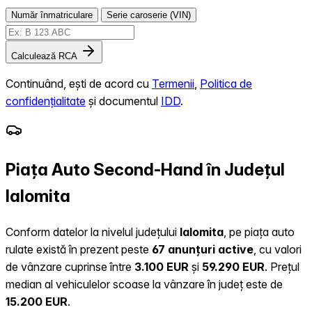
Număr înmatriculare
Serie caroserie (VIN)
Calculează RCA
Continuând, ești de acord cu
Termenii
,
Politica de
confidențialitate
și documentul
IDD
.
Piața Auto Second-Hand în Județul
Ialomita
Conform datelor la nivelul județului
Ialomita
, pe piața auto
rulate există în prezent peste
67 anunțuri active
, cu valori
de vânzare cuprinse între
3.100 EUR
și
59.290 EUR
.
Prețul
median al vehiculelor scoase la vânzare în județ este de
15.200 EUR
.