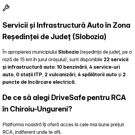
Servicii și Infrastructură Auto în Zona
Reședinței de Județ (Slobozia)
În apropierea municipiului
Slobozia
(reședința de județ, pe o
rază de 15 km în jurul orașului), sunt disponibile
22 servicii
și infrastructură auto
:
10 benzinării
,
4 service-uri
auto
,
0 stații ITP
,
2 vulcanizări
,
4 spălătorii auto
și
2
puncte de încărcare electrică
.
De ce să alegi DriveSafe pentru RCA
în Chiroiu-Ungureni?
Platforma noastră îți oferă acces la cele mai bune prețuri
RCA, indiferent unde te afli.