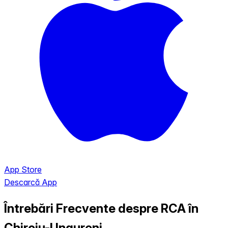
App Store
Descarcă App
Întrebări Frecvente despre RCA în
Chiroiu-Ungureni