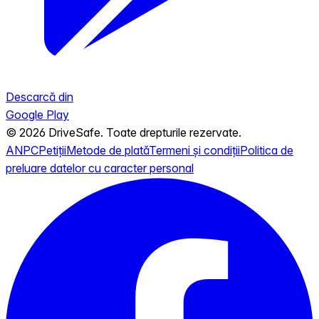
Descarcă din
Google Play
© 2026 DriveSafe. Toate drepturile rezervate.
ANPC
Petiții
Metode de plată
Termeni și condiții
Politica de
preluare datelor cu caracter personal