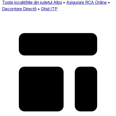
Toate localitățile din județul Alba
•
Asigurare RCA Online
•
Decontare Directă
•
Ghid ITP