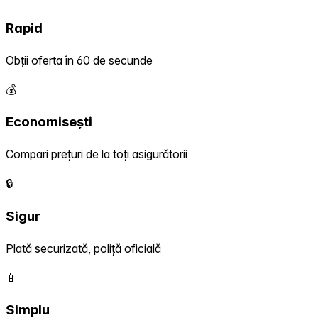
Rapid
Obții oferta în 60 de secunde
💰
Economisești
Compari prețuri de la toți asigurătorii
🔒
Sigur
Plată securizată, poliță oficială
📱
Simplu