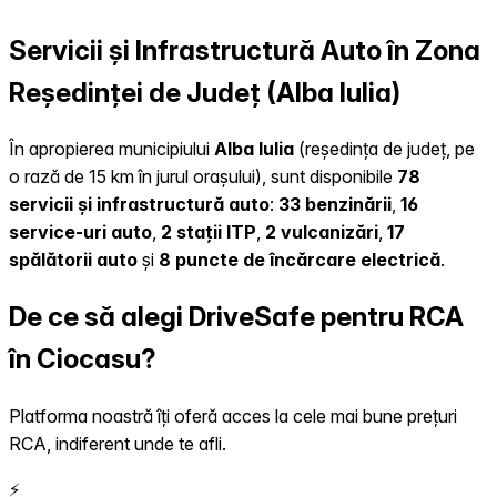
Servicii și Infrastructură Auto în Zona
Reședinței de Județ (Alba Iulia)
În apropierea municipiului
Alba Iulia
(reședința de județ, pe
o rază de 15 km în jurul orașului), sunt disponibile
78
servicii și infrastructură auto
:
33 benzinării
,
16
service-uri auto
,
2 stații ITP
,
2 vulcanizări
,
17
spălătorii auto
și
8 puncte de încărcare electrică
.
De ce să alegi DriveSafe pentru RCA
în Ciocasu?
Platforma noastră îți oferă acces la cele mai bune prețuri
RCA, indiferent unde te afli.
⚡