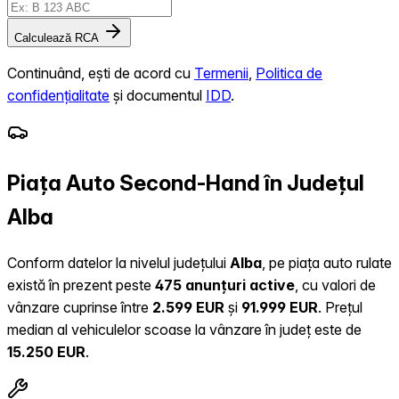
Calculează RCA
Continuând, ești de acord cu
Termenii
,
Politica de
confidențialitate
și documentul
IDD
.
Piața Auto Second-Hand în Județul
Alba
Conform datelor la nivelul județului
Alba
, pe piața auto rulate
există în prezent peste
475 anunțuri active
, cu valori de
vânzare cuprinse între
2.599 EUR
și
91.999 EUR
.
Prețul
median al vehiculelor scoase la vânzare în județ este de
15.250 EUR
.