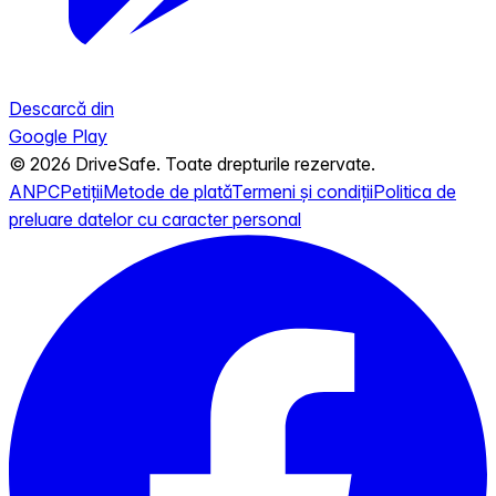
Descarcă din
Google Play
© 2026 DriveSafe. Toate drepturile rezervate.
ANPC
Petiții
Metode de plată
Termeni și condiții
Politica de
preluare datelor cu caracter personal