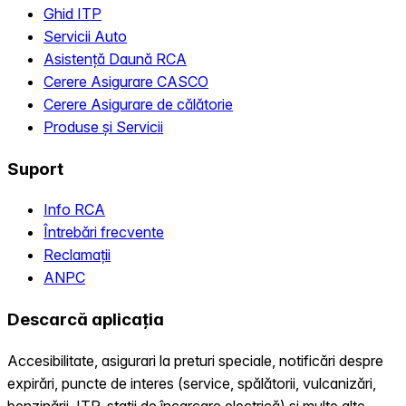
Ghid ITP
Servicii Auto
Asistență Daună RCA
Cerere Asigurare CASCO
Cerere Asigurare de călătorie
Produse și Servicii
Suport
Info RCA
Întrebări frecvente
Reclamații
ANPC
Descarcă aplicația
Accesibilitate, asigurari la preturi speciale, notificări despre
expirări, puncte de interes (service, spălătorii, vulcanizări,
benzinării, ITP, statii de încarcare electrică) și multe alte