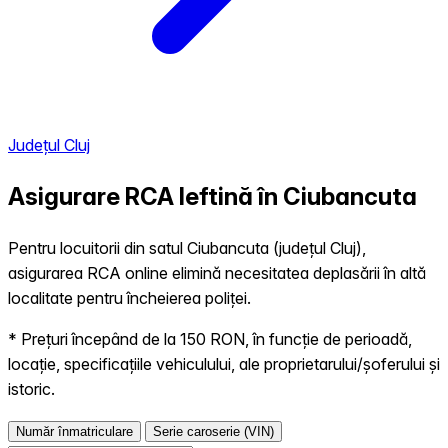
Județul Cluj
Asigurare RCA Ieftină în
Ciubancuta
Pentru locuitorii din satul Ciubancuta (județul Cluj),
asigurarea RCA online elimină necesitatea deplasării în altă
localitate pentru încheierea poliței.
* Prețuri începând de la 150 RON, în funcție de perioadă,
locație, specificațiile vehiculului, ale proprietarului/șoferului și
istoric.
Număr înmatriculare
Serie caroserie (VIN)