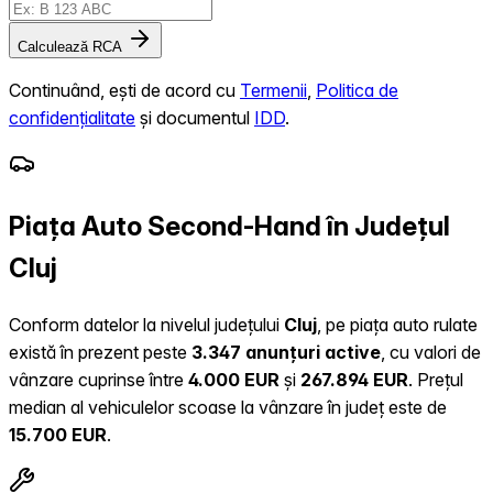
Calculează RCA
Continuând, ești de acord cu
Termenii
,
Politica de
confidențialitate
și documentul
IDD
.
Piața Auto Second-Hand în Județul
Cluj
Conform datelor la nivelul județului
Cluj
, pe piața auto rulate
există în prezent peste
3.347 anunțuri active
, cu valori de
vânzare cuprinse între
4.000 EUR
și
267.894 EUR
.
Prețul
median al vehiculelor scoase la vânzare în județ este de
15.700 EUR
.