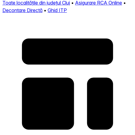
Toate localitățile din județul Cluj
•
Asigurare RCA Online
•
Decontare Directă
•
Ghid ITP