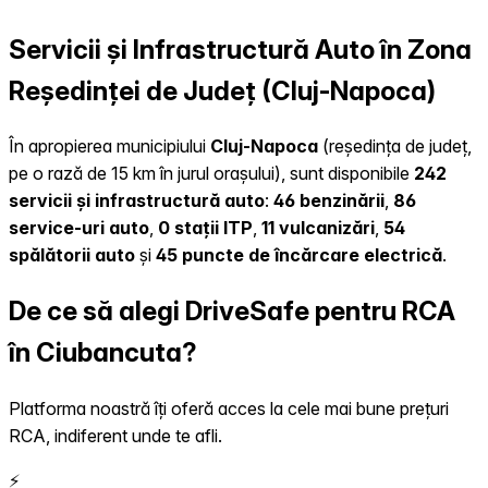
Servicii și Infrastructură Auto în Zona
Reședinței de Județ (Cluj-Napoca)
În apropierea municipiului
Cluj-Napoca
(reședința de județ,
pe o rază de 15 km în jurul orașului), sunt disponibile
242
servicii și infrastructură auto
:
46 benzinării
,
86
service-uri auto
,
0 stații ITP
,
11 vulcanizări
,
54
spălătorii auto
și
45 puncte de încărcare electrică
.
De ce să alegi DriveSafe pentru RCA
în Ciubancuta?
Platforma noastră îți oferă acces la cele mai bune prețuri
RCA, indiferent unde te afli.
⚡