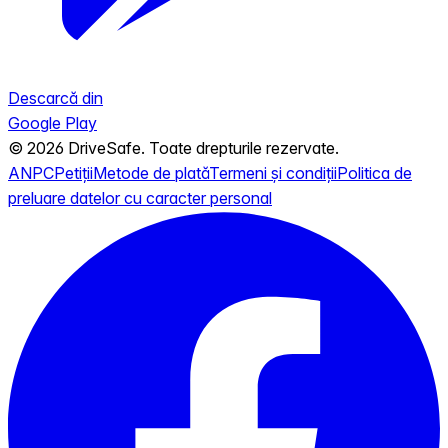
Descarcă din
Google Play
© 2026 DriveSafe. Toate drepturile rezervate.
ANPC
Petiții
Metode de plată
Termeni și condiții
Politica de
preluare datelor cu caracter personal