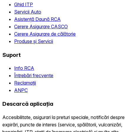
Ghid ITP
Servicii Auto
Asistență Daună RCA
Cerere Asigurare CASCO
Cerere Asigurare de călătorie
Produse și Servicii
Suport
Info RCA
Întrebări frecvente
Reclamații
ANPC
Descarcă aplicația
Accesibilitate, asigurari la preturi speciale, notificări despre
expirări, puncte de interes (service, spălătorii, vulcanizări,
benzinării, ITP, statii de încarcare electrică) și multe alte