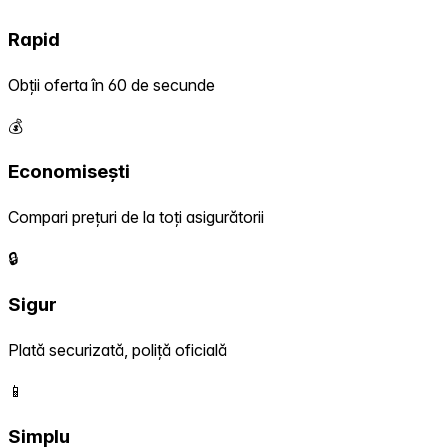
Rapid
Obții oferta în 60 de secunde
💰
Economisești
Compari prețuri de la toți asigurătorii
🔒
Sigur
Plată securizată, poliță oficială
📱
Simplu