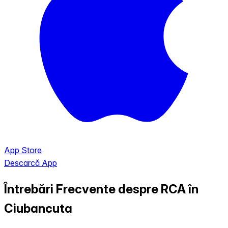
App Store
Descarcă App
Întrebări Frecvente despre RCA în
Ciubancuta