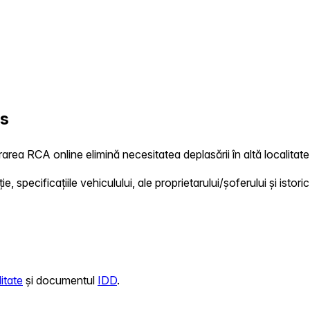
us
rarea RCA online elimină necesitatea deplasării în altă localitate
 specificațiile vehiculului, ale proprietarului/șoferului și istoric
itate
și documentul
IDD
.