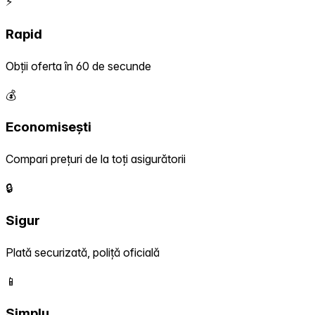
⚡
Rapid
Obții oferta în 60 de secunde
💰
Economisești
Compari prețuri de la toți asigurătorii
🔒
Sigur
Plată securizată, poliță oficială
📱
Simplu