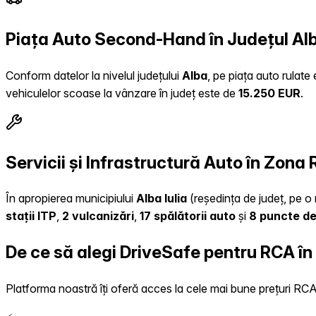
Piața Auto Second-Hand în Județul Al
Conform datelor la nivelul județului
Alba
, pe piața auto rulate
vehiculelor scoase la vânzare în județ este de
15.250 EUR
.
Servicii și Infrastructură Auto în Zona 
În apropierea municipiului
Alba Iulia
(reședința de județ, pe o 
stații ITP
,
2 vulcanizări
,
17 spălătorii auto
și
8 puncte de
De ce să alegi DriveSafe pentru RCA î
Platforma noastră îți oferă acces la cele mai bune prețuri RCA, 