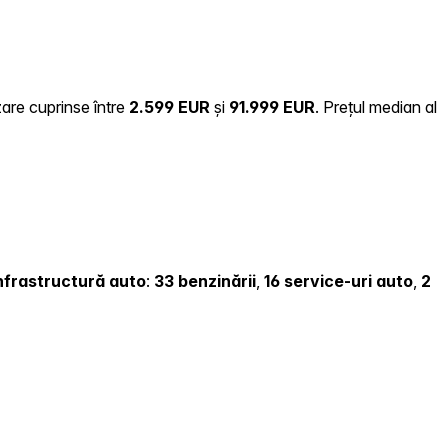
zare cuprinse între
2.599 EUR
și
91.999 EUR
.
Prețul median al
 infrastructură auto
:
33 benzinării
,
16 service-uri auto
,
2