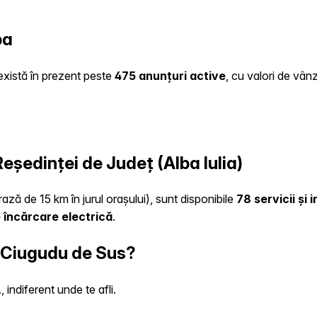
ba
 există în prezent peste
475 anunțuri active
, cu valori de vân
Reședinței de Județ (Alba Iulia)
rază de 15 km în jurul orașului), sunt disponibile
78 servicii și
 încărcare electrică
.
n Ciugudu de Sus?
indiferent unde te afli.