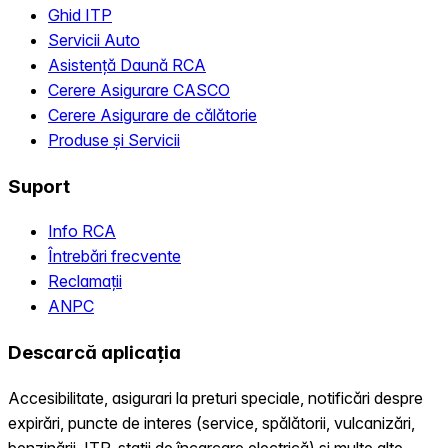
Ghid ITP
Servicii Auto
Asistență Daună RCA
Cerere Asigurare CASCO
Cerere Asigurare de călătorie
Produse și Servicii
Suport
Info RCA
Întrebări frecvente
Reclamații
ANPC
Descarcă aplicația
Accesibilitate, asigurari la preturi speciale, notificări despre
expirări, puncte de interes (service, spălătorii, vulcanizări,
benzinării, ITP, statii de încarcare electrică) și multe alte