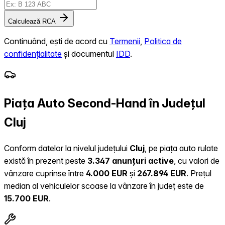
Calculează RCA
Continuând, ești de acord cu
Termenii
,
Politica de
confidențialitate
și documentul
IDD
.
Piața Auto Second-Hand în Județul
Cluj
Conform datelor la nivelul județului
Cluj
, pe piața auto rulate
există în prezent peste
3.347 anunțuri active
, cu valori de
vânzare cuprinse între
4.000 EUR
și
267.894 EUR
.
Prețul
median al vehiculelor scoase la vânzare în județ este de
15.700 EUR
.