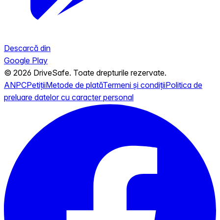
Descarcă din
Google Play
© 2026 DriveSafe. Toate drepturile rezervate.
ANPC
Petiții
Metode de plată
Termeni și condiții
Politica de
preluare datelor cu caracter personal