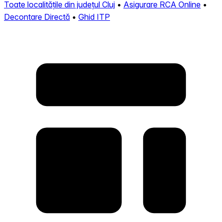
Toate localitățile din județul Cluj
•
Asigurare RCA Online
•
Decontare Directă
•
Ghid ITP