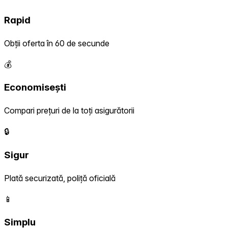
Rapid
Obții oferta în 60 de secunde
💰
Economisești
Compari prețuri de la toți asigurătorii
🔒
Sigur
Plată securizată, poliță oficială
📱
Simplu