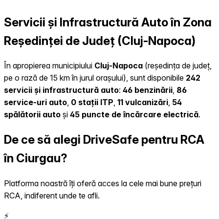
Servicii și Infrastructură Auto în Zona
Reședinței de Județ (Cluj-Napoca)
În apropierea municipiului
Cluj-Napoca
(reședința de județ,
pe o rază de 15 km în jurul orașului), sunt disponibile
242
servicii și infrastructură auto
:
46 benzinării
,
86
service-uri auto
,
0 stații ITP
,
11 vulcanizări
,
54
spălătorii auto
și
45 puncte de încărcare electrică
.
De ce să alegi DriveSafe pentru RCA
în Ciurgau?
Platforma noastră îți oferă acces la cele mai bune prețuri
RCA, indiferent unde te afli.
⚡