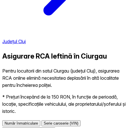
Județul Cluj
Asigurare RCA Ieftină în
Ciurgau
Pentru locuitorii din satul Ciurgau (județul Cluj), asigurarea
RCA online elimină necesitatea deplasării în altă localitate
pentru încheierea poliței.
* Prețuri începând de la 150 RON, în funcție de perioadă,
locație, specificațiile vehiculului, ale proprietarului/șoferului și
istoric.
Număr înmatriculare
Serie caroserie (VIN)