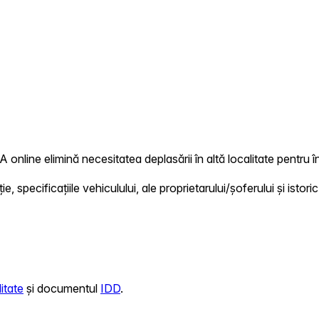
 online elimină necesitatea deplasării în altă localitate pentru î
 specificațiile vehiculului, ale proprietarului/șoferului și istoric
itate
și documentul
IDD
.