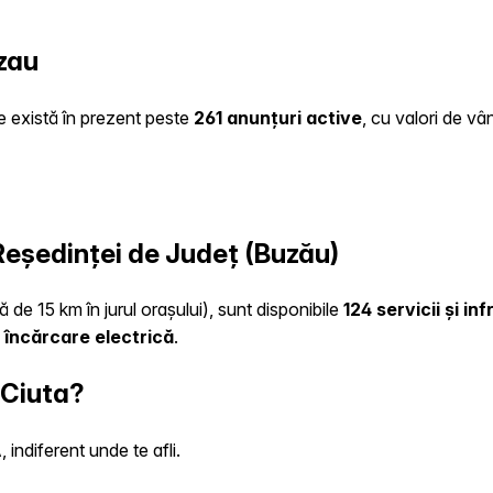
zau
te există în prezent peste
261 anunțuri active
, cu valori de vâ
 Reședinței de Județ (Buzău)
 de 15 km în jurul orașului), sunt disponibile
124 servicii și i
 încărcare electrică
.
 Ciuta?
indiferent unde te afli.