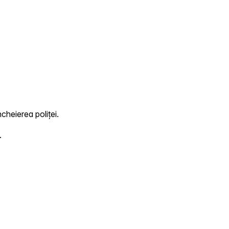
ncheierea poliței.
.