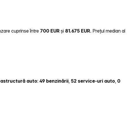
nzare cuprinse între
700 EUR
și
81.675 EUR
.
Prețul median al
nfrastructură auto
:
49 benzinării
,
52 service-uri auto
,
0