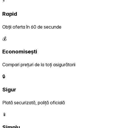
⚡
Rapid
Obții oferta în 60 de secunde
💰
Economisești
Compari prețuri de la toți asigurătorii
🔒
Sigur
Plată securizată, poliță oficială
📱
Simplu