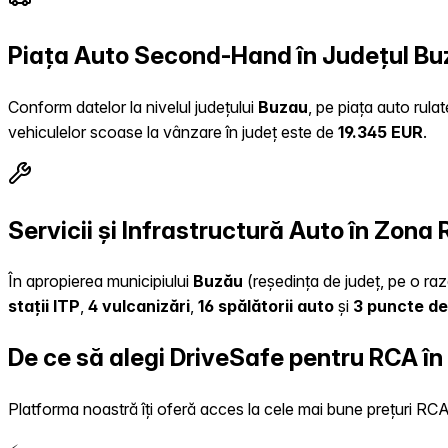
Piața Auto Second-Hand în Județul Bu
Conform datelor la nivelul județului
Buzau
, pe piața auto rula
vehiculelor scoase la vânzare în județ este de
19.345 EUR
.
Servicii și Infrastructură Auto în Zona
În apropierea municipiului
Buzău
(reședința de județ, pe o rază
stații ITP
,
4 vulcanizări
,
16 spălătorii auto
și
3 puncte de
De ce să alegi DriveSafe pentru RCA în
Platforma noastră îți oferă acces la cele mai bune prețuri RCA, 