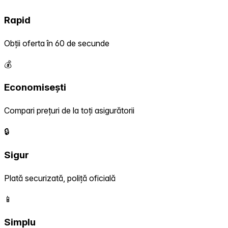
Rapid
Obții oferta în 60 de secunde
💰
Economisești
Compari prețuri de la toți asigurătorii
🔒
Sigur
Plată securizată, poliță oficială
📱
Simplu