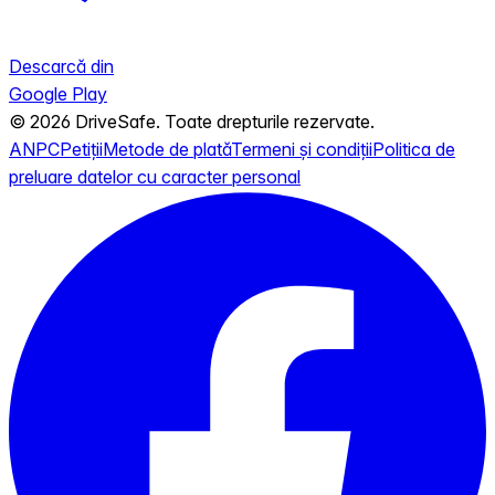
Descarcă din
Google Play
© 2026 DriveSafe. Toate drepturile rezervate.
ANPC
Petiții
Metode de plată
Termeni și condiții
Politica de
preluare datelor cu caracter personal