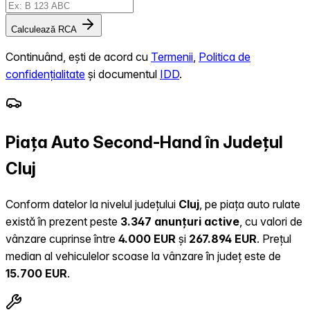
Calculează RCA
Continuând, ești de acord cu
Termenii
,
Politica de
confidențialitate
și documentul
IDD
.
Piața Auto Second-Hand în Județul
Cluj
Conform datelor la nivelul județului
Cluj
, pe piața auto rulate
există în prezent peste
3.347 anunțuri active
, cu valori de
vânzare cuprinse între
4.000 EUR
și
267.894 EUR
.
Prețul
median al vehiculelor scoase la vânzare în județ este de
15.700 EUR
.