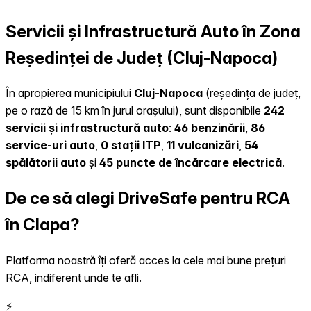
Servicii și Infrastructură Auto în Zona
Reședinței de Județ (Cluj-Napoca)
În apropierea municipiului
Cluj-Napoca
(reședința de județ,
pe o rază de 15 km în jurul orașului), sunt disponibile
242
servicii și infrastructură auto
:
46 benzinării
,
86
service-uri auto
,
0 stații ITP
,
11 vulcanizări
,
54
spălătorii auto
și
45 puncte de încărcare electrică
.
De ce să alegi DriveSafe pentru RCA
în Clapa?
Platforma noastră îți oferă acces la cele mai bune prețuri
RCA, indiferent unde te afli.
⚡